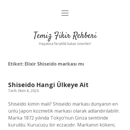
menüyü
Anasayfa
aç
Gizlilik Politikası
Temiz Fikir Rehberi
Yasal Uyarı
Hayatına ferahlık katan öneriler!
Hakkımızda
Etiket:
Elixir Shiseido markası mı
Shiseido Hangi Ülkeye Ait
Tarih: Ekim 8, 2024
Shiseido kimin malı? Shiseido markası dünyanın en
ünlü Japon kozmetik markası olarak adlandırılabilir.
Marka 1872 yılında Tokyo’nun Ginza semtinde
kuruldu. Kurucusu bir eczacıdır. Markanın kökeni,