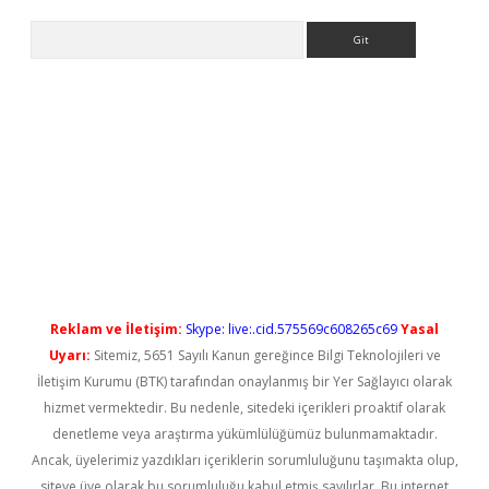
Arama
t güncel
Reklam ve İletişim:
Skype: live:.cid.575569c608265c69
Yasal
Uyarı:
Sitemiz, 5651 Sayılı Kanun gereğince Bilgi Teknolojileri ve
İletişim Kurumu (BTK) tarafından onaylanmış bir Yer Sağlayıcı olarak
hizmet vermektedir. Bu nedenle, sitedeki içerikleri proaktif olarak
denetleme veya araştırma yükümlülüğümüz bulunmamaktadır.
Ancak, üyelerimiz yazdıkları içeriklerin sorumluluğunu taşımakta olup,
siteye üye olarak bu sorumluluğu kabul etmiş sayılırlar. Bu internet