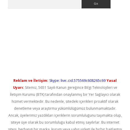
Arama
t güncel
Reklam ve İletişim:
Skype: live:.cid.575569c608265c69
Yasal
Uyarı:
Sitemiz, 5651 Sayılı Kanun gereğince Bilgi Teknolojileri ve
İletişim Kurumu (BTK) tarafından onaylanmış bir Yer Sağlayıcı olarak
hizmet vermektedir. Bu nedenle, sitedeki içerikleri proaktif olarak
denetleme veya araştırma yükümlülüğümüz bulunmamaktadır.
Ancak, üyelerimiz yazdıkları içeriklerin sorumluluğunu taşımakta olup,
siteye üye olarak bu sorumluluğu kabul etmiş sayılırlar. Bu internet
sitesi, herhangi bir marka, kurum veya şahıs şirketi ile hiçbir bağlantısı