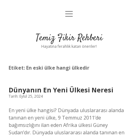
menüyü
Anasayfa
aç
Gizlilik Politikası
Temiz Fikir Rehberi
Yasal Uyarı
Hayatına ferahlık katan öneriler!
Hakkımızda
Etiket:
En eski ülke hangi ülkedir
Dünyanın En Yeni Ülkesi Neresi
Tarih: Eylül 25, 2024
En yeni ülke hangisi? Dünyada uluslararası alanda
tanınan en yeni ülke, 9 Temmuz 2011’de
bağımsızlığını ilan eden Afrika ülkesi Güney
Sudan’dır. Dünyada uluslararası alanda tanınan en