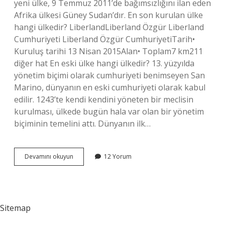
yeni ülke, 9 Temmuz 2011’de bağımsızlığını ilan eden
Afrika ülkesi Güney Sudan’dır. En son kurulan ülke
hangi ülkedir? LiberlandLiberland Özgür Liberland
Cumhuriyeti Liberland Özgür CumhuriyetiTarih•
Kuruluş tarihi 13 Nisan 2015Alan• Toplam7 km211
diğer hat En eski ülke hangi ülkedir? 13. yüzyılda
yönetim biçimi olarak cumhuriyeti benimseyen San
Marino, dünyanın en eski cumhuriyeti olarak kabul
edilir. 1243’te kendi kendini yöneten bir meclisin
kurulması, ülkede bugün hala var olan bir yönetim
biçiminin temelini attı. Dünyanın ilk…
Dünyanın
Devamını okuyun
12 Yorum
En
Yeni
Ülkesi
Neresi
Sitemap