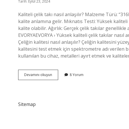
Tarih: Eylül 23, 2024
Kaliteli çelik takı nasıl anlaşılır? Malzeme Türü: “31
kalite anlamına gelir. Mıknatıs Testi: Yüksek kalitel
kalite olabilir. Ağırlık: Gerçek çelik takılar genellikle 
EVORYAEVORYA › Yüksek kaliteli çelik takılar nasıl anl
Çeliğin kalitesi nasıl anlaşılır? Çeliğin kalitesini y
kalitesini test etmek için spektrometre adı verilen b
kullanılan bu cihaz, metalleri ayırt etmek ve kalitele
Çelik
Devamını okuyun
8 Yorum
Takının
Kalitesi
Nasıl
Anlaşılır
Sitemap