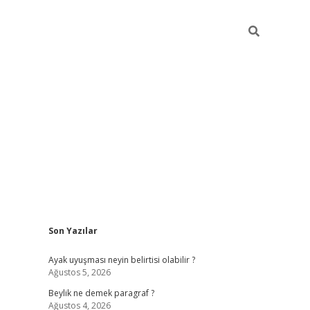
Sidebar
Son Yazılar
elexbet güncel
Ayak uyuşması neyin belirtisi olabilir ?
Ağustos 5, 2026
Beylik ne demek paragraf ?
Ağustos 4, 2026