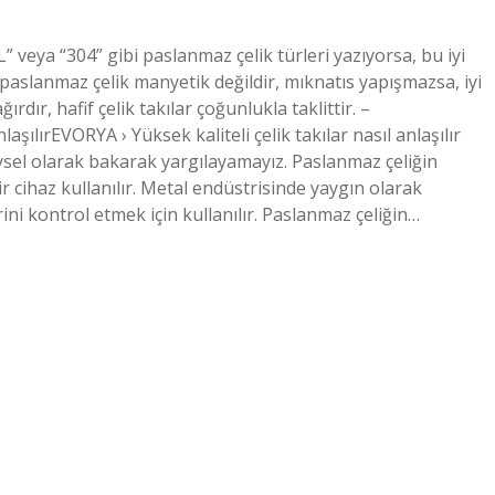
6L” veya “304” gibi paslanmaz çelik türleri yazıyorsa, bu iyi
i paslanmaz çelik manyetik değildir, mıknatıs yapışmazsa, iyi
ağırdır, hafif çelik takılar çoğunlukla taklittir. –
aşılırEVORYA › Yüksek kaliteli çelik takılar nasıl anlaşılır
üzeysel olarak bakarak yargılayamayız. Paslanmaz çeliğin
ir cihaz kullanılır. Metal endüstrisinde yaygın olarak
rini kontrol etmek için kullanılır. Paslanmaz çeliğin…