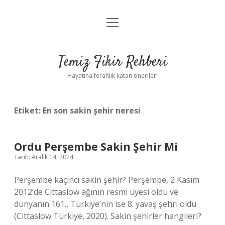
menüyü
Anasayfa
aç
Gizlilik Politikası
Temiz Fikir Rehberi
Yasal Uyarı
Hayatına ferahlık katan öneriler!
Hakkımızda
Etiket:
En son sakin şehir neresi
Ordu Perşembe Sakin Şehir Mi
Tarih: Aralık 14, 2024
Perşembe kaçıncı sakin şehir? Perşembe, 2 Kasım
2012’de Cittaslow ağının resmi üyesi oldu ve
dünyanın 161., Türkiye’nin ise 8. yavaş şehri oldu
(Cittaslow Türkiye, 2020). Sakin şehirler hangileri?