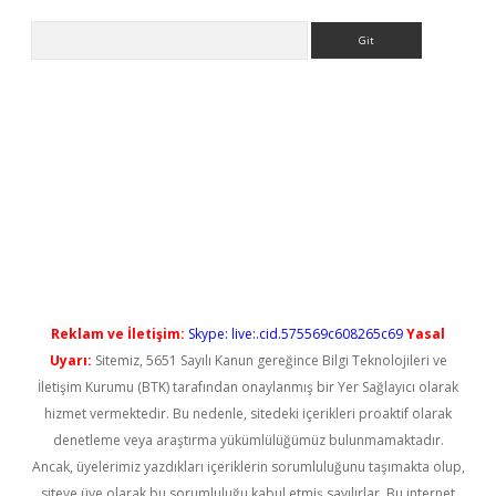
Arama
 güncel
Reklam ve İletişim:
Skype: live:.cid.575569c608265c69
Yasal
Uyarı:
Sitemiz, 5651 Sayılı Kanun gereğince Bilgi Teknolojileri ve
İletişim Kurumu (BTK) tarafından onaylanmış bir Yer Sağlayıcı olarak
hizmet vermektedir. Bu nedenle, sitedeki içerikleri proaktif olarak
denetleme veya araştırma yükümlülüğümüz bulunmamaktadır.
Ancak, üyelerimiz yazdıkları içeriklerin sorumluluğunu taşımakta olup,
siteye üye olarak bu sorumluluğu kabul etmiş sayılırlar. Bu internet