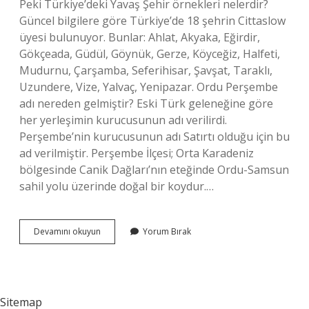
Peki Türkiye’deki Yavaş Şehir örnekleri nelerdir?
Güncel bilgilere göre Türkiye’de 18 şehrin Cittaslow
üyesi bulunuyor. Bunlar: Ahlat, Akyaka, Eğirdir,
Gökçeada, Güdül, Göynük, Gerze, Köyceğiz, Halfeti,
Mudurnu, Çarşamba, Seferihisar, Şavşat, Taraklı,
Uzundere, Vize, Yalvaç, Yenipazar. Ordu Perşembe
adı nereden gelmiştir? Eski Türk geleneğine göre
her yerleşimin kurucusunun adı verilirdi.
Perşembe’nin kurucusunun adı Satırtı olduğu için bu
ad verilmiştir. Perşembe İlçesi; Orta Karadeniz
bölgesinde Canik Dağları’nın eteğinde Ordu-Samsun
sahil yolu üzerinde doğal bir koydur.…
Ordu
Devamını okuyun
Yorum Bırak
Perşembe
Sakin
Şehir
Mi
Sitemap