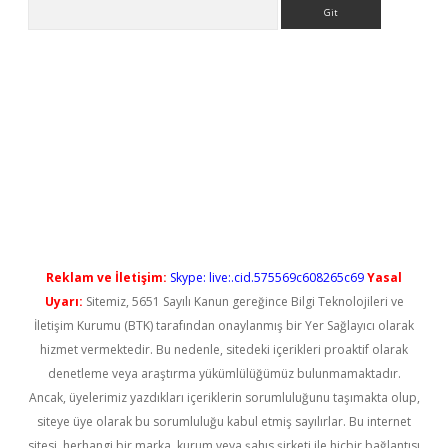
Arama
bet güncel
Reklam ve İletişim:
Skype: live:.cid.575569c608265c69
Yasal
Uyarı:
Sitemiz, 5651 Sayılı Kanun gereğince Bilgi Teknolojileri ve
İletişim Kurumu (BTK) tarafından onaylanmış bir Yer Sağlayıcı olarak
hizmet vermektedir. Bu nedenle, sitedeki içerikleri proaktif olarak
denetleme veya araştırma yükümlülüğümüz bulunmamaktadır.
Ancak, üyelerimiz yazdıkları içeriklerin sorumluluğunu taşımakta olup,
siteye üye olarak bu sorumluluğu kabul etmiş sayılırlar. Bu internet
sitesi, herhangi bir marka, kurum veya şahıs şirketi ile hiçbir bağlantısı