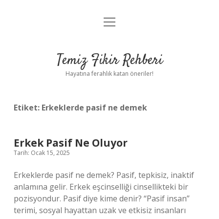
menüyü
Anasayfa
aç
Gizlilik Politikası
Temiz Fikir Rehberi
Yasal Uyarı
Hayatına ferahlık katan öneriler!
Hakkımızda
Etiket:
Erkeklerde pasif ne demek
Erkek Pasif Ne Oluyor
Tarih: Ocak 15, 2025
Erkeklerde pasif ne demek? Pasif, tepkisiz, inaktif
anlamına gelir. Erkek eşcinselliği cinsellikteki bir
pozisyondur. Pasif diye kime denir? “Pasif insan”
terimi, sosyal hayattan uzak ve etkisiz insanları