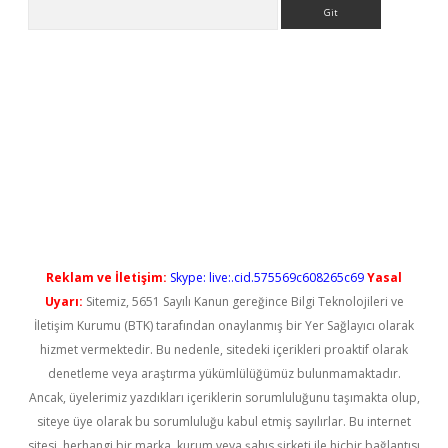
Arama
t güncel
Reklam ve İletişim:
Skype: live:.cid.575569c608265c69
Yasal
Uyarı:
Sitemiz, 5651 Sayılı Kanun gereğince Bilgi Teknolojileri ve
İletişim Kurumu (BTK) tarafından onaylanmış bir Yer Sağlayıcı olarak
hizmet vermektedir. Bu nedenle, sitedeki içerikleri proaktif olarak
denetleme veya araştırma yükümlülüğümüz bulunmamaktadır.
Ancak, üyelerimiz yazdıkları içeriklerin sorumluluğunu taşımakta olup,
siteye üye olarak bu sorumluluğu kabul etmiş sayılırlar. Bu internet
sitesi, herhangi bir marka, kurum veya şahıs şirketi ile hiçbir bağlantısı