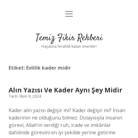
menüyü
Anasayfa
aç
Gizlilik Politikası
Temiz Fikir Rehberi
Yasal Uyarı
Hayatına ferahlık katan öneriler!
Hakkımızda
Etiket:
Evlilik kader midir
Alın Yazısı Ve Kader Aynı Şey Midir
Tarih: Ekim 9, 2024
Kader alın yazısı değişir mi? Kader değişir mi? İnsan
kaderinin ne olduğunu bilmez. Dolayısıyla insanın
görevi, Allah’ın verdiği ruh, irade ve imkânlar
dahilinde görevini en iyi şekilde yerine getirme