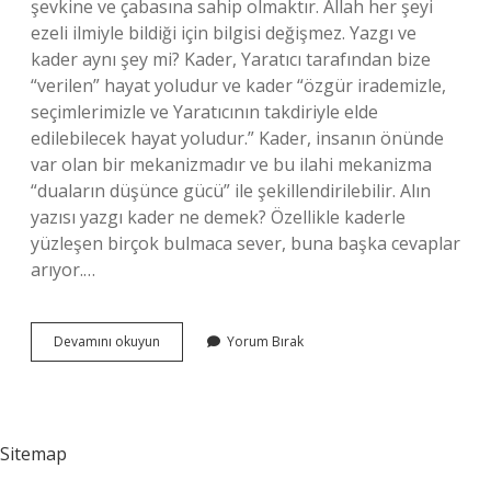
şevkine ve çabasına sahip olmaktır. Allah her şeyi
ezeli ilmiyle bildiği için bilgisi değişmez. Yazgı ve
kader aynı şey mi? Kader, Yaratıcı tarafından bize
“verilen” hayat yoludur ve kader “özgür irademizle,
seçimlerimizle ve Yaratıcının takdiriyle elde
edilebilecek hayat yoludur.” Kader, insanın önünde
var olan bir mekanizmadır ve bu ilahi mekanizma
“duaların düşünce gücü” ile şekillendirilebilir. Alın
yazısı yazgı kader ne demek? Özellikle kaderle
yüzleşen birçok bulmaca sever, buna başka cevaplar
arıyor.…
Alın
Devamını okuyun
Yorum Bırak
Yazısı
Ve
Kader
Aynı
Şey
Sitemap
Midir