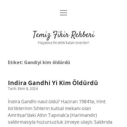
menüyü
Anasayfa
aç
Gizlilik Politikası
Temiz Fikir Rehberi
Yasal Uyarı
Hayatına ferahlık katan öneriler!
Hakkımızda
Etiket:
Gandiyi kim öldürdü
Indira Gandhi Yi Kim Öldürdü
Tarih: Ekim 8, 2024
İndira Gandhi nasıl öldü? Haziran 1984’te, Hint
birliklerinin Sihlerin kutsal mekanı olan
Amritsar’daki Altın Tapınak’a (Harimandir)
saldırmasıyla huzursuzluk zirveye ulaştı. Saldırıda