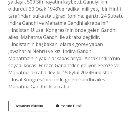
yaklaşık 500 Sih hayatını kaybetti. Gandiyi kim
öldürdü? 30 Ocak 1948’de radikal milliyetçi bir Hintli
tarafından suikasta uğradı (online, gen.tr, 24 Şubat).
İndira Gandhi ve Mahatma Gandhi akraba mı?
Hindistan Ulusal Kongresi’nin önde gelen Gandhi
ailesi Mahatma Gandhi ile akraba değildir.
Hindistan’ın başbakanı olarak görev yapan
Jawaharlal Nehru ve kızı Indira Gandhi,
Mahatma’nın yakın arkadaşlarıydı. Ancak Indira’nın
soyadı kocası Feroze Gandhi’den geliyor. Feroze ve
Mahatma akraba değildi.15 Eylül 2024Hindistan
Ulusal Kongresi’nin önde gelen Gandhi ailesi
Mahatma Gandhi ile akraba…
Indira
Devamını okuyun
Yorum Bırak
Gandhi
Yi
Kim
Öldürdü