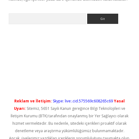
Arama
xbet güncel
Reklam ve İletişim:
Skype: live:.cid.575569c608265c69
Yasal
Uyarı:
Sitemiz, 5651 Sayılı Kanun gereğince Bilgi Teknolojileri ve
İletişim Kurumu (BTK) tarafından onaylanmış bir Yer Sağlayıcı olarak
hizmet vermektedir. Bu nedenle, sitedeki içerikleri proaktif olarak
denetleme veya araştırma yükümlülüğümüz bulunmamaktadır.
Ancak, üyelerimiz yazdıkları içeriklerin sorumluluğunu taşımakta olup,