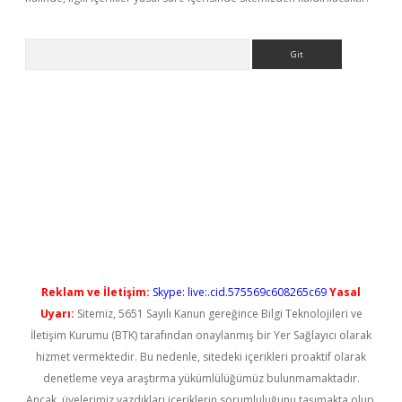
Arama
et güncel
Reklam ve İletişim:
Skype: live:.cid.575569c608265c69
Yasal
Uyarı:
Sitemiz, 5651 Sayılı Kanun gereğince Bilgi Teknolojileri ve
İletişim Kurumu (BTK) tarafından onaylanmış bir Yer Sağlayıcı olarak
hizmet vermektedir. Bu nedenle, sitedeki içerikleri proaktif olarak
denetleme veya araştırma yükümlülüğümüz bulunmamaktadır.
Ancak, üyelerimiz yazdıkları içeriklerin sorumluluğunu taşımakta olup,