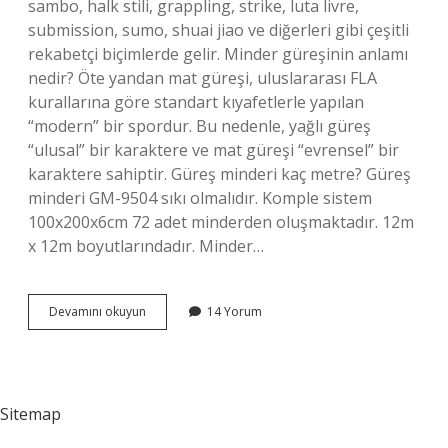
sambo, halk stili, grappling, strike, luta livre,
submission, sumo, shuai jiao ve diğerleri gibi çeşitli
rekabetçi biçimlerde gelir. Minder güreşinin anlamı
nedir? Öte yandan mat güreşi, uluslararası FLA
kurallarına göre standart kıyafetlerle yapılan
“modern” bir spordur. Bu nedenle, yağlı güreş
“ulusal” bir karaktere ve mat güreşi “evrensel” bir
karaktere sahiptir. Güreş minderi kaç metre? Güreş
minderi GM-9504 sıkı olmalıdır. Komple sistem
100x200x6cm 72 adet minderden oluşmaktadır. 12m
x 12m boyutlarındadır. Minder…
Minder
Devamını okuyun
14 Yorum
Güreşi
Nedir
Sitemap