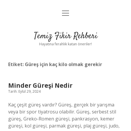
menüyü
Anasayfa
aç
Gizlilik Politikası
Temiz Fikir Rehberi
Yasal Uyarı
Hayatına ferahlık katan öneriler!
Hakkımızda
Etiket:
Güreş için kaç kilo olmak gerekir
Minder Güreşi Nedir
Tarih: Eylül 29, 2024
Kaç çeşit güreş vardır? Güreş, gerçek bir yarışma
veya bir spor tiyatrosu olabilir. Güreş, serbest stil
güreş, Greko-Romen güreşi, pankrasyon, kemer
güreşi, kol güreşi, parmak güreşi, plaj güreşi, judo,