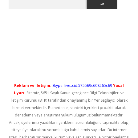
Arama
t güncel
Reklam ve İletişim:
Skype: live:.cid.575569c608265c69
Yasal
Uyarı:
Sitemiz, 5651 Sayılı Kanun gereğince Bilgi Teknolojileri ve
İletişim Kurumu (BTK) tarafından onaylanmış bir Yer Sağlayıcı olarak
hizmet vermektedir. Bu nedenle, sitedeki içerikleri proaktif olarak
denetleme veya araştırma yükümlülüğümüz bulunmamaktadır.
Ancak, üyelerimiz yazdıkları içeriklerin sorumluluğunu taşımakta olup,
siteye üye olarak bu sorumluluğu kabul etmiş sayılırlar. Bu internet
sitesi, herhangi bir marka, kurum veya şahıs şirketi ile hiçbir bağlantısı