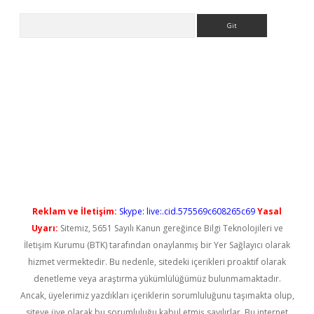
Arama
et güncel
Reklam ve İletişim:
Skype: live:.cid.575569c608265c69
Yasal
Uyarı:
Sitemiz, 5651 Sayılı Kanun gereğince Bilgi Teknolojileri ve
İletişim Kurumu (BTK) tarafından onaylanmış bir Yer Sağlayıcı olarak
hizmet vermektedir. Bu nedenle, sitedeki içerikleri proaktif olarak
denetleme veya araştırma yükümlülüğümüz bulunmamaktadır.
Ancak, üyelerimiz yazdıkları içeriklerin sorumluluğunu taşımakta olup,
siteye üye olarak bu sorumluluğu kabul etmiş sayılırlar. Bu internet