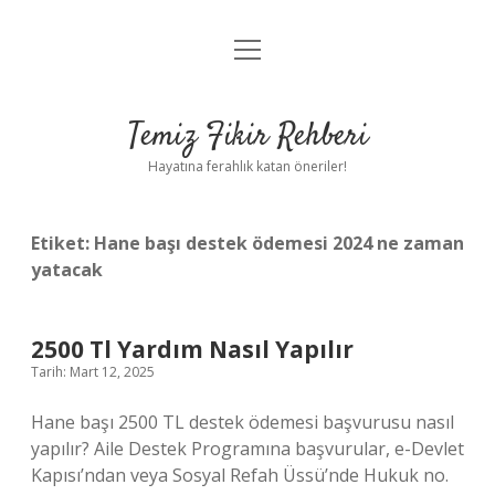
menüyü
Anasayfa
aç
Gizlilik Politikası
Temiz Fikir Rehberi
Yasal Uyarı
Hayatına ferahlık katan öneriler!
Hakkımızda
Etiket:
Hane başı destek ödemesi 2024 ne zaman
yatacak
2500 Tl Yardım Nasıl Yapılır
Tarih: Mart 12, 2025
Hane başı 2500 TL destek ödemesi başvurusu nasıl
yapılır? Aile Destek Programına başvurular, e-Devlet
Kapısı’ndan veya Sosyal Refah Üssü’nde Hukuk no.