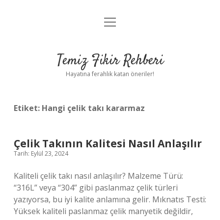
menüyü
Anasayfa
aç
Gizlilik Politikası
Temiz Fikir Rehberi
Yasal Uyarı
Hayatına ferahlık katan öneriler!
Hakkımızda
Etiket:
Hangi çelik takı kararmaz
Çelik Takının Kalitesi Nasıl Anlaşılır
Tarih: Eylül 23, 2024
Kaliteli çelik takı nasıl anlaşılır? Malzeme Türü:
“316L” veya “304” gibi paslanmaz çelik türleri
yazıyorsa, bu iyi kalite anlamına gelir. Mıknatıs Testi:
Yüksek kaliteli paslanmaz çelik manyetik değildir,