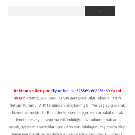
Arama
t güncel
Reklam ve İletişim:
Skype: live:.cid.575569c608265c69
Yasal
Uyarı:
Sitemiz, 5651 Sayılı Kanun gereğince Bilgi Teknolojileri ve
İletişim Kurumu (BTK) tarafından onaylanmış bir Yer Sağlayıcı olarak
hizmet vermektedir. Bu nedenle, sitedeki içerikleri proaktif olarak
denetleme veya araştırma yükümlülüğümüz bulunmamaktadır.
Ancak, üyelerimiz yazdıkları içeriklerin sorumluluğunu taşımakta olup,
siteye üye olarak bu sorumluluğu kabul etmiş sayılırlar. Bu internet