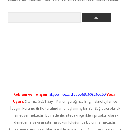
Arama
t güncel
Reklam ve İletişim:
Skype: live:.cid.575569c608265c69
Yasal
Uyarı:
Sitemiz, 5651 Sayılı Kanun gereğince Bilgi Teknolojileri ve
İletişim Kurumu (BTK) tarafından onaylanmış bir Yer Sağlayıcı olarak
hizmet vermektedir. Bu nedenle, sitedeki içerikleri proaktif olarak
denetleme veya araştırma yükümlülüğümüz bulunmamaktadır.
Ancak, üyelerimiz yazdıkları içeriklerin sorumluluğunu taşımakta olup,