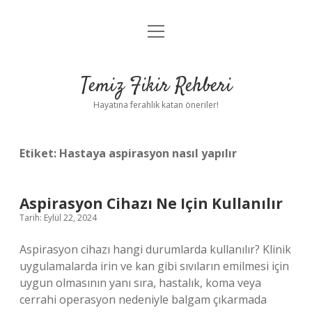
menüyü
Anasayfa
aç
Gizlilik Politikası
Temiz Fikir Rehberi
Yasal Uyarı
Hayatına ferahlık katan öneriler!
Hakkımızda
Etiket:
Hastaya aspirasyon nasıl yapılır
Aspirasyon Cihazı Ne Için Kullanılır
Tarih: Eylül 22, 2024
Aspirasyon cihazı hangi durumlarda kullanılır? Klinik
uygulamalarda irin ve kan gibi sıvıların emilmesi için
uygun olmasının yanı sıra, hastalık, koma veya
cerrahi operasyon nedeniyle balgam çıkarmada