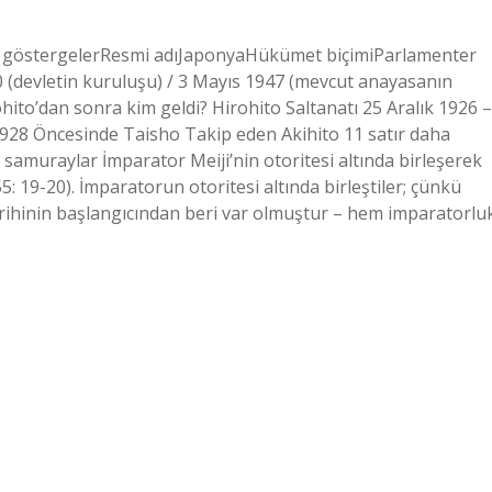
 göstergelerResmi adıJaponyaHükümet biçimiParlamenter
 (devletin kuruluşu) / 3 Mayıs 1947 (mevcut anayasanın
ito’dan sonra kim geldi? Hirohito Saltanatı 25 Aralık 1926 –
1928 Öncesinde Taisho Takip eden Akihito 11 satır daha
amuraylar İmparator Meiji’nin otoritesi altında birleşerek
: 19-20). İmparatorun otoritesi altında birleştiler; çünkü
rihinin başlangıcından beri var olmuştur – hem imparatorlu