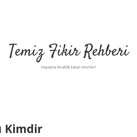
Temiz Fikir Rehberi
Hayatına ferahlık katan öneriler!
 Kimdir