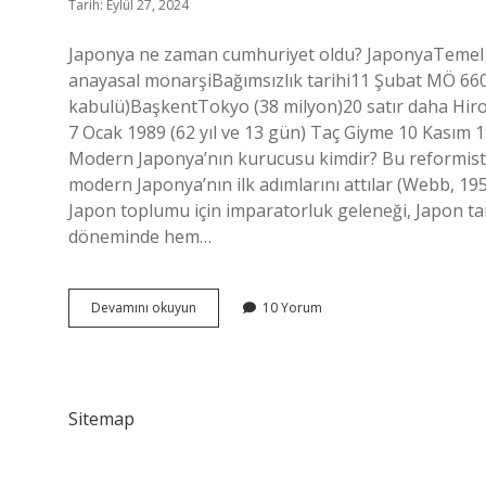
Tarih: Eylül 27, 2024
Japonya ne zaman cumhuriyet oldu? JaponyaTemel
anayasal monarşiBağımsızlık tarihi11 Şubat MÖ 660
kabulü)BaşkentTokyo (38 milyon)20 satır daha Hiroh
7 Ocak 1989 (62 yıl ve 13 gün) Taç Giyme 10 Kasım 
Modern Japonya’nın kurucusu kimdir? Bu reformist s
modern Japonya’nın ilk adımlarını attılar (Webb, 1955
Japon toplumu için imparatorluk geleneği, Japon ta
döneminde hem…
Japonyanın
Devamını okuyun
10 Yorum
Atatürkü
Kimdir
Sitemap