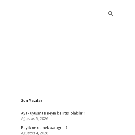
Sidebar
Son Yazılar
elexbet güncel
Ayak uyuşması neyin belirtisi olabilir ?
Ağustos 5, 2026
Beylik ne demek paragraf ?
Ağustos 4, 2026