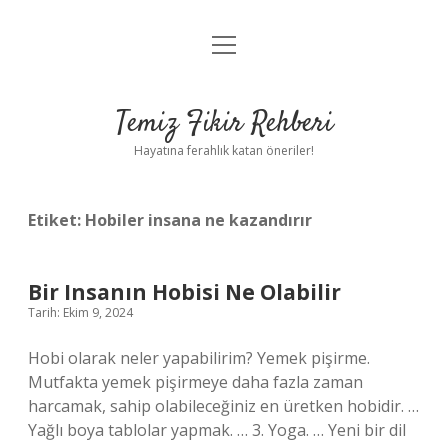
menüyü
Anasayfa
aç
Gizlilik Politikası
Temiz Fikir Rehberi
Yasal Uyarı
Hayatına ferahlık katan öneriler!
Hakkımızda
Etiket:
Hobiler insana ne kazandırır
Bir Insanın Hobisi Ne Olabilir
Tarih: Ekim 9, 2024
Hobi olarak neler yapabilirim? Yemek pişirme.
Mutfakta yemek pişirmeye daha fazla zaman
harcamak, sahip olabileceğiniz en üretken hobidir. …
Yağlı boya tablolar yapmak. … 3. Yoga. … Yeni bir dil