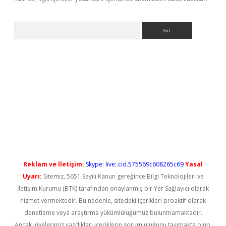
Arama
et güncel
Reklam ve İletişim:
Skype: live:.cid.575569c608265c69
Yasal
Uyarı:
Sitemiz, 5651 Sayılı Kanun gereğince Bilgi Teknolojileri ve
İletişim Kurumu (BTK) tarafından onaylanmış bir Yer Sağlayıcı olarak
hizmet vermektedir. Bu nedenle, sitedeki içerikleri proaktif olarak
denetleme veya araştırma yükümlülüğümüz bulunmamaktadır.
Ancak, üyelerimiz yazdıkları içeriklerin sorumluluğunu taşımakta olup,