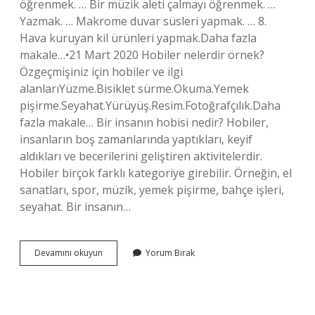
öğrenmek. … Bir müzik aleti çalmayı öğrenmek. …
Yazmak. … Makrome duvar süsleri yapmak. … 8.
Hava kuruyan kil ürünleri yapmak.Daha fazla
makale…•21 Mart 2020 Hobiler nelerdir örnek?
Özgeçmişiniz için hobiler ve ilgi
alanlarıYüzme.Bisiklet sürme.Okuma.Yemek
pişirme.Seyahat.Yürüyüş.Resim.Fotoğrafçılık.Daha
fazla makale… Bir insanın hobisi nedir? Hobiler,
insanların boş zamanlarında yaptıkları, keyif
aldıkları ve becerilerini geliştiren aktivitelerdir.
Hobiler birçok farklı kategoriye girebilir. Örneğin, el
sanatları, spor, müzik, yemek pişirme, bahçe işleri,
seyahat. Bir insanın…
Bir
Devamını okuyun
Yorum Bırak
Insanın
Hobisi
Ne
Olabilir