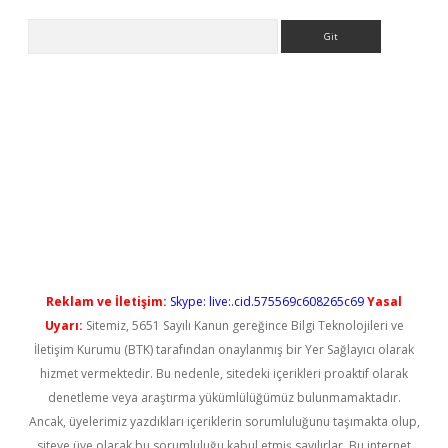
Arama
bet güncel
Reklam ve İletişim:
Skype: live:.cid.575569c608265c69
Yasal
Uyarı:
Sitemiz, 5651 Sayılı Kanun gereğince Bilgi Teknolojileri ve
İletişim Kurumu (BTK) tarafından onaylanmış bir Yer Sağlayıcı olarak
hizmet vermektedir. Bu nedenle, sitedeki içerikleri proaktif olarak
denetleme veya araştırma yükümlülüğümüz bulunmamaktadır.
Ancak, üyelerimiz yazdıkları içeriklerin sorumluluğunu taşımakta olup,
siteye üye olarak bu sorumluluğu kabul etmiş sayılırlar. Bu internet