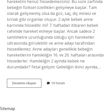
hareketini henüz hissedemezsiniz. Bu süre zarfında
bebeğin fiziksel özellikleri gelişmeye başlar. Tam
olarak gelişmemiş olsa da göz, saç, diş minesi ve
tırnak gibi organlar oluşur. 2 aylık bebek anne
karnında hissedilir mi? 7. haftadan itibaren bebek
rahimde hareket etmeye başlar. Ancak sadece 2
santimetre uzunluğunda olduğu için hareketler
ultrasonda görülebilir ve anne adayı tarafından
hissedilemez. Anne adayları genellikle bebeğin
hareketlerini hamileliğin 16. ve 20. haftaları arasında
hissederler. Hamileliğin 2 ayında bebek ne
durumdadır? Fetal gelişim: Gebeliğin ikinci ayında,…
Iki
Devamını okuyun
10 Yorum
Aylık
Bebek
Anne
Karnında
Nasıl
Sitemap
Olur