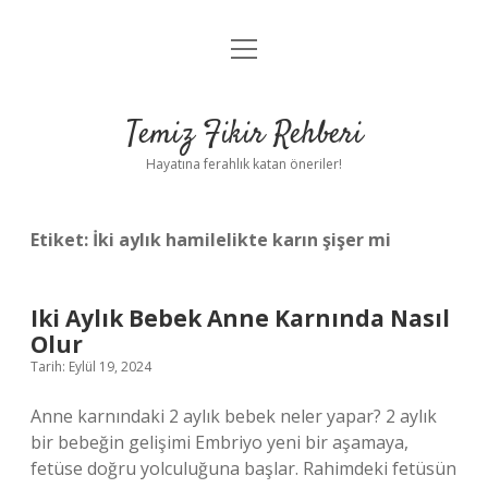
menüyü
Anasayfa
aç
Gizlilik Politikası
Temiz Fikir Rehberi
Yasal Uyarı
Hayatına ferahlık katan öneriler!
Hakkımızda
Etiket:
İki aylık hamilelikte karın şişer mi
Iki Aylık Bebek Anne Karnında Nasıl
Olur
Tarih: Eylül 19, 2024
Anne karnındaki 2 aylık bebek neler yapar? 2 aylık
bir bebeğin gelişimi Embriyo yeni bir aşamaya,
fetüse doğru yolculuğuna başlar. Rahimdeki fetüsün