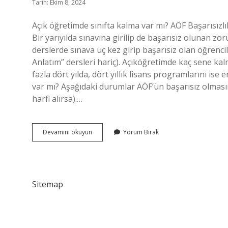
Tarih: Ekim 8, 2024
Açık öğretimde sınıfta kalma var mı? AÖF Başarısızlı
Bir yarıyılda sınavına girilip de başarısız olunan zor
derslerde sınava üç kez girip başarısız olan öğrenci
Anlatım” dersleri hariç). Açıköğretimde kaç sene kalm
fazla dört yılda, dört yıllık lisans programlarını is
var mı? Aşağıdaki durumlar AÖF’ün başarısız olmasın
harfi alırsa).…
Açıköğretim
Devamını okuyun
Yorum Bırak
Kalma
Var
Mı
Sitemap