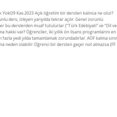
k Yok!29 Kas.2023 Açık öğretim bir dersten kalınca ne olur?
unlu ders, izleyen yarıyılda tekrar açılır. Genel zorunlu
ler bu derslerden muaf tutulurlar (“Türk Edebiyatı” ve “Dil ve
a hakkı var? Öğrenciler, iki yıllık ön lisans programlarını en
e en fazla yedi yılda tamamlamak zorundadırlar. AÖF kalma sınır
a neden olabilir: Öğrenci bir dersten geçer not almazsa (FF