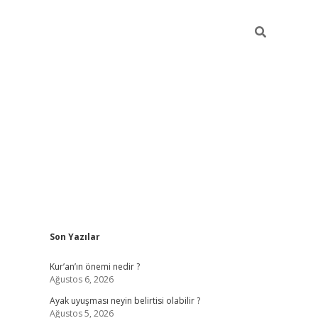
Sidebar
Son Yazılar
elexbet güncel
Kur’an’ın önemi nedir ?
Ağustos 6, 2026
Ayak uyuşması neyin belirtisi olabilir ?
Ağustos 5, 2026