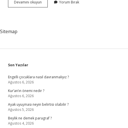
Cumhurbaşkanı
Devamını okuyun
Yorum Bırak
Kanunu
Onaylamazsa
Ne
Olur
Sitemap
Sidebar
Son Yazılar
Engelli çocuklara nasıl davranmalıyız ?
Ağustos 6, 2026
Kur’an’ın önemi nedir ?
Ağustos 6, 2026
Ayak uyuşması neyin belirtisi olabilir ?
Ağustos 5, 2026
Beylik ne demek paragraf ?
Ağustos 4, 2026