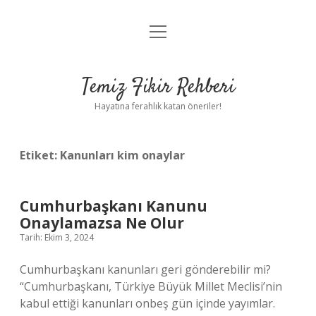
menüyü
Anasayfa
aç
Gizlilik Politikası
Temiz Fikir Rehberi
Yasal Uyarı
Hayatına ferahlık katan öneriler!
Hakkımızda
Etiket:
Kanunları kim onaylar
Cumhurbaşkanı Kanunu
Onaylamazsa Ne Olur
Tarih: Ekim 3, 2024
Cumhurbaşkanı kanunları geri gönderebilir mi?
“Cumhurbaşkanı, Türkiye Büyük Millet Meclisi’nin
kabul ettiği kanunları onbeş gün içinde yayımlar.