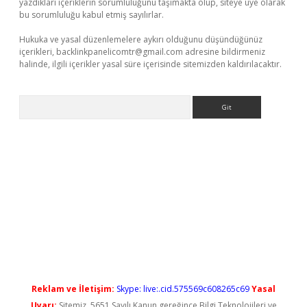
yazdıkları içeriklerin sorumluluğunu taşımakta olup, siteye üye olarak
bu sorumluluğu kabul etmiş sayılırlar.
Hukuka ve yasal düzenlemelere aykırı olduğunu düşündüğünüz
içerikleri,
backlinkpanelicomtr@gmail.com
adresine bildirmeniz
halinde, ilgili içerikler yasal süre içerisinde sitemizden kaldırılacaktır.
Arama
t güncel
Reklam ve İletişim:
Skype: live:.cid.575569c608265c69
Yasal
Uyarı:
Sitemiz, 5651 Sayılı Kanun gereğince Bilgi Teknolojileri ve