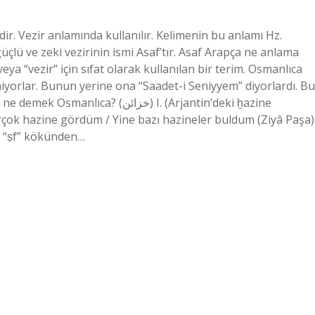
r. Vezir anlamında kullanılır. Kelimenin bu anlamı Hz.
lü ve zeki vezirinin ismi Asaf’tır. Asaf Arapça ne anlama
veya “vezir” için sıfat olarak kullanılan bir terim. Osmanlıca
orlar. Bunun yerine ona “Saadet-i Seniyyem” diyorlardı. Bu
 (ﺧﺰﺍﺋﻦ) I. (Arjantin’deki ḫazіne
birçok hazine gördüm / Yine bazı hazineler buldum (Ziyâ Paşa)
a “ṣf” kökünden…