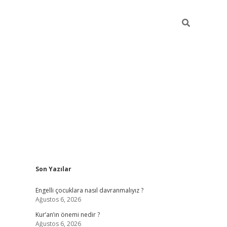
Sidebar
Son Yazılar
elexbet güncel
Engelli çocuklara nasıl davranmalıyız ?
Ağustos 6, 2026
Kur’an’ın önemi nedir ?
Ağustos 6, 2026