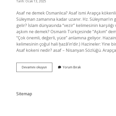
Tarih: Ocak 13, 2025
Asaf ne demek Osmanlıca? Asaf ismi Arapça kökenlidi
Süleyman zamanına kadar uzanır. Hz. Süleyman’ın güç
gelir? İslam dünyasında “vezir” kelimesinin karşılığı 
aşkım ne demek? Osmanlı Türkçesinde “Aşkım” demiy
“Çok önemli, değerli, yüce” anlamına geliyor. Hazain ne demek Osmanlıca?
kelimesinin çoğul hali ḫazā’in’dir.) Hazineler: Yine 
Asaf kokeni nedir? asaf – Nisanyan Sözlüğü. Arapç
Asaf
Devamını okuyun
Yorum Bırak
Osmanlıca
Ne
Demek
Sitemap