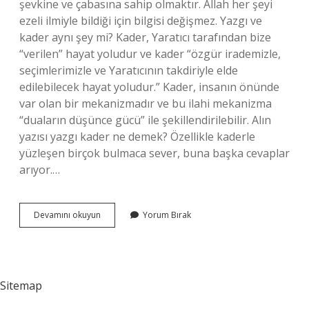
şevkine ve çabasına sahip olmaktır. Allah her şeyi
ezeli ilmiyle bildiği için bilgisi değişmez. Yazgı ve
kader aynı şey mi? Kader, Yaratıcı tarafından bize
“verilen” hayat yoludur ve kader “özgür irademizle,
seçimlerimizle ve Yaratıcının takdiriyle elde
edilebilecek hayat yoludur.” Kader, insanın önünde
var olan bir mekanizmadır ve bu ilahi mekanizma
“duaların düşünce gücü” ile şekillendirilebilir. Alın
yazısı yazgı kader ne demek? Özellikle kaderle
yüzleşen birçok bulmaca sever, buna başka cevaplar
arıyor.…
Alın
Devamını okuyun
Yorum Bırak
Yazısı
Ve
Kader
Aynı
Şey
Sitemap
Midir