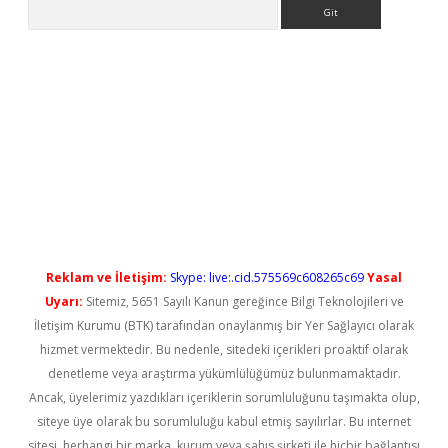
Arama
t güncel
Reklam ve İletişim:
Skype: live:.cid.575569c608265c69
Yasal
Uyarı:
Sitemiz, 5651 Sayılı Kanun gereğince Bilgi Teknolojileri ve
İletişim Kurumu (BTK) tarafından onaylanmış bir Yer Sağlayıcı olarak
hizmet vermektedir. Bu nedenle, sitedeki içerikleri proaktif olarak
denetleme veya araştırma yükümlülüğümüz bulunmamaktadır.
Ancak, üyelerimiz yazdıkları içeriklerin sorumluluğunu taşımakta olup,
siteye üye olarak bu sorumluluğu kabul etmiş sayılırlar. Bu internet
sitesi, herhangi bir marka, kurum veya şahıs şirketi ile hiçbir bağlantısı