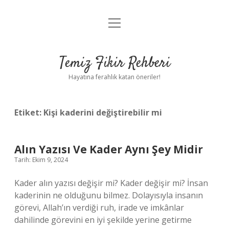
menüyü
Anasayfa
aç
Gizlilik Politikası
Temiz Fikir Rehberi
Yasal Uyarı
Hayatına ferahlık katan öneriler!
Hakkımızda
Etiket:
Kişi kaderini değiştirebilir mi
Alın Yazısı Ve Kader Aynı Şey Midir
Tarih: Ekim 9, 2024
Kader alın yazısı değişir mi? Kader değişir mi? İnsan
kaderinin ne olduğunu bilmez. Dolayısıyla insanın
görevi, Allah’ın verdiği ruh, irade ve imkânlar
dahilinde görevini en iyi şekilde yerine getirme