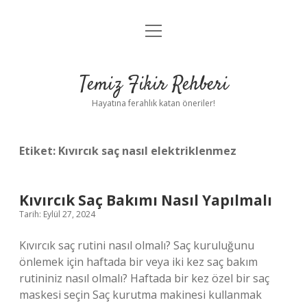
menüyü
Anasayfa
aç
Gizlilik Politikası
Temiz Fikir Rehberi
Yasal Uyarı
Hayatına ferahlık katan öneriler!
Hakkımızda
Etiket:
Kıvırcık saç nasıl elektriklenmez
Kıvırcık Saç Bakımı Nasıl Yapılmalı
Tarih: Eylül 27, 2024
Kıvırcık saç rutini nasıl olmalı? Saç kuruluğunu
önlemek için haftada bir veya iki kez saç bakım
rutininiz nasıl olmalı? Haftada bir kez özel bir saç
maskesi seçin Saç kurutma makinesi kullanmak