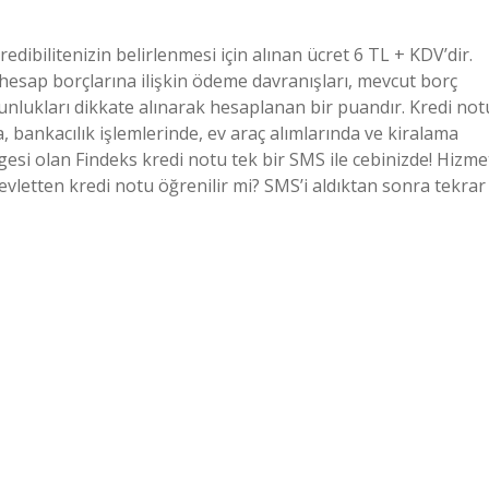
ibilitenizin belirlenmesi için alınan ücret 6 TL + KDV’dir.
k hesap borçlarına ilişkin ödeme davranışları, mevcut borç
ğunlukları dikkate alınarak hesaplanan bir puandır. Kredi not
 bankacılık işlemlerinde, ev araç alımlarında ve kiralama
esi olan Findeks kredi notu tek bir SMS ile cebinizde! Hizme
devletten kredi notu öğrenilir mi? SMS’i aldıktan sonra tekrar