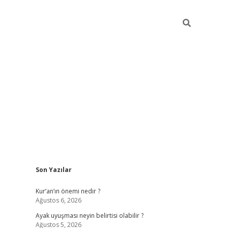
Sidebar
Son Yazılar
elexbet güncel
Kur’an’ın önemi nedir ?
Ağustos 6, 2026
Ayak uyuşması neyin belirtisi olabilir ?
Ağustos 5, 2026