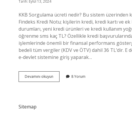
Tarih: Eylül 13, 2024
KKB Sorgulama ücreti nedir? Bu sistem üzerinden kred
Findeks Kredi Notu; kişilerin kredi, kredi kartı ve e
durumları, yeni kredi ürünleri ve kredi kullanım yo
öğrenme sms kaç TL? Özellikle kredi başvurularında,
işlemlerinde önemli bir finansal performans gösterg
bedeli tüm vergiler (KDV ve ÖTV) dahil 36 TL’dir. E 
e-devlet sistemine giriş yaparak…
Kkb
Devamını okuyun
8 Yorum
Ye
Nasıl
Bakılır
Sitemap