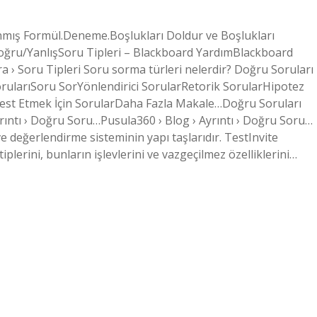
lanmış Formül.Deneme.Boşlukları Doldur ve Boşlukları
oğru/YanlışSoru Tipleri – Blackboard YardımBlackboard
ra › Soru Tipleri Soru sorma türleri nelerdir? Doğru Soruları
rularıSoru SorYönlendirici SorularRetorik SorularHipotez
 Test Etmek İçin SorularDaha Fazla Makale…Doğru Soruları
ıntı › Doğru Soru…Pusula360 › Blog › Ayrıntı › Doğru Soru…
e değerlendirme sisteminin yapı taşlarıdır. TestInvite
lerini, bunların işlevlerini ve vazgeçilmez özelliklerini…