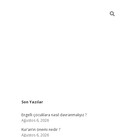
Sidebar
Son Yazılar
elexbet güncel
Engelli çocuklara nasıl davranmalıyız ?
Ağustos 6, 2026
Kur’an’ın önemi nedir ?
Ağustos 6, 2026