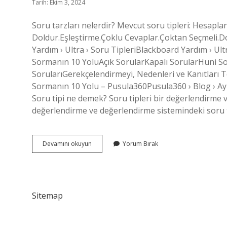
Tarih: Ekim 3, 2024
Soru tarzları nelerdir? Mevcut soru tipleri: Hesap
Doldur.Eşleştirme.Çoklu Cevaplar.Çoktan Seçmeli.D
Yardım › Ultra › Soru TipleriBlackboard Yardım › Ult
Sormanın 10 YoluAçık SorularKapalı SorularHuni So
SorularıGerekçelendirmeyi, Nedenleri ve Kanıtları
Sormanın 10 Yolu – Pusula360Pusula360 › Blog › Ayr
Soru tipi ne demek? Soru tipleri bir değerlendirme v
değerlendirme ve değerlendirme sistemindeki soru tip
Kaç
Devamını okuyun
Yorum Bırak
Çeşit
Soru
Tipi
Vardır
Sitemap