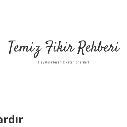
Temiz Fikir Rehberi
Hayatına ferahlık katan öneriler!
ardır