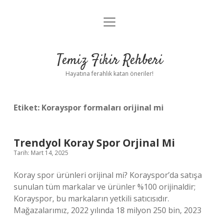
menüyü
Anasayfa
aç
Gizlilik Politikası
Temiz Fikir Rehberi
Yasal Uyarı
Hayatına ferahlık katan öneriler!
Hakkımızda
Etiket:
Korayspor formaları orijinal mi
Trendyol Koray Spor Orjinal Mi
Tarih: Mart 14, 2025
Koray spor ürünleri orijinal mi? Korayspor’da satışa
sunulan tüm markalar ve ürünler %100 orijinaldir;
Korayspor, bu markaların yetkili satıcısıdır.
Mağazalarımız, 2022 yılında 18 milyon 250 bin, 2023