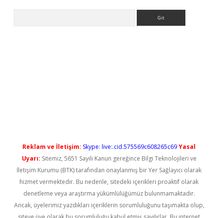
Arama
t güncel
Reklam ve İletişim:
Skype: live:.cid.575569c608265c69
Yasal
Uyarı:
Sitemiz, 5651 Sayılı Kanun gereğince Bilgi Teknolojileri ve
İletişim Kurumu (BTK) tarafından onaylanmış bir Yer Sağlayıcı olarak
hizmet vermektedir. Bu nedenle, sitedeki içerikleri proaktif olarak
denetleme veya araştırma yükümlülüğümüz bulunmamaktadır.
Ancak, üyelerimiz yazdıkları içeriklerin sorumluluğunu taşımakta olup,
siteye üye olarak bu sorumluluğu kabul etmiş sayılırlar. Bu internet