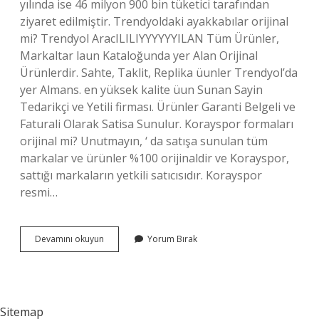
yılında ise 46 milyon 900 bin tüketici tarafından
ziyaret edilmiştir. Trendyoldaki ayakkabılar orijinal
mi? Trendyol AracILILIYYYYYYILAN Tüm Ürünler,
Markaltar laun Kataloğunda yer Alan Orijinal
Ürünlerdir. Sahte, Taklit, Replika üunler Trendyol’da
yer Almans. en yüksek kalite üun Sunan Sayin
Tedarikçi ve Yetili firması. Ürünler Garanti Belgeli ve
Faturali Olarak Satisa Sunulur. Korayspor formaları
orijinal mi? Unutmayın, ‘ da satışa sunulan tüm
markalar ve ürünler %100 orijinaldir ve Korayspor,
sattığı markaların yetkili satıcısıdır. Korayspor
resmi…
Trendyol
Devamını okuyun
Yorum Bırak
Koray
Spor
Orjinal
Mi
Sitemap