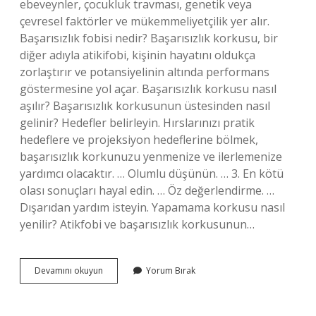
ebeveynler, çocukluk travması, genetik veya
çevresel faktörler ve mükemmeliyetçilik yer alır.
Başarısızlık fobisi nedir? Başarısızlık korkusu, bir
diğer adıyla atikifobi, kişinin hayatını oldukça
zorlaştırır ve potansiyelinin altında performans
göstermesine yol açar. Başarısızlık korkusu nasıl
aşılır? Başarısızlık korkusunun üstesinden nasıl
gelinir? Hedefler belirleyin. Hırslarınızı pratik
hedeflere ve projeksiyon hedeflerine bölmek,
başarısızlık korkunuzu yenmenize ve ilerlemenize
yardımcı olacaktır. … Olumlu düşünün. … 3. En kötü
olası sonuçları hayal edin. … Öz değerlendirme. …
Dışarıdan yardım isteyin. Yapamama korkusu nasıl
yenilir? Atikfobi ve başarısızlık korkusunun…
Başarısızlıktan
Devamını okuyun
Yorum Bırak
Korkan
Kişiler
Hangi