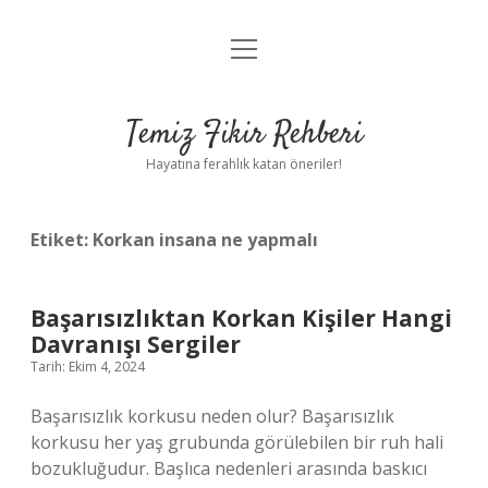
menüyü
Anasayfa
aç
Gizlilik Politikası
Temiz Fikir Rehberi
Yasal Uyarı
Hayatına ferahlık katan öneriler!
Hakkımızda
Etiket:
Korkan insana ne yapmalı
Başarısızlıktan Korkan Kişiler Hangi
Davranışı Sergiler
Tarih: Ekim 4, 2024
Başarısızlık korkusu neden olur? Başarısızlık
korkusu her yaş grubunda görülebilen bir ruh hali
bozukluğudur. Başlıca nedenleri arasında baskıcı