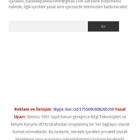
içerikleri,
backlinkpanelicomtr@gmail.com
adresine bildirmeniz
halinde, ilgili içerikler yasal süre içerisinde sitemizden kaldırılacaktır.
Arama
t güncel
Reklam ve İletişim:
Skype: live:.cid.575569c608265c69
Yasal
Uyarı:
Sitemiz, 5651 Sayılı Kanun gereğince Bilgi Teknolojileri ve
İletişim Kurumu (BTK) tarafından onaylanmış bir Yer Sağlayıcı olarak
hizmet vermektedir. Bu nedenle, sitedeki içerikleri proaktif olarak
denetleme veya araştırma yükümlülüğümüz bulunmamaktadır.