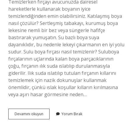
Temizlerken fırçayı avucunuzda dairesel
hareketlerle kullanarak boyanın iyice
temizlendiğinden emin olabilirsiniz. Katılaşmış boya
nasıl çözülür? Sertleşmiş tabakayı, kurumuş boya
lekesine nemli bir bez veya süngerle hafifçe
bastırarak yumuşatın. Su bazlı boya suya
dayanıklıdır, bu nedenle lekeyi çıkarmanın en iyi yolu
sudur. Sulu boya fırçası nasıl temizlenir? Suluboya
fırçalarının uçlarında kalan boya parçacıklarının
çoğu, fırçanın ılık suda ıslatılıp durulanmasıyla
giderilir. Ilık suda ıslatılıp tutulan fırçanın kıllarını
temizlemek için nazik dokunuşlar kullanmak
önemlidir, çünkü ıslak koşullar kılların kırılmasına
veya aşırı hasar görmesine neden…
Katılaşmış
Devamını okuyun
Yorum Bırak
Boya
Fırçası
Nasıl