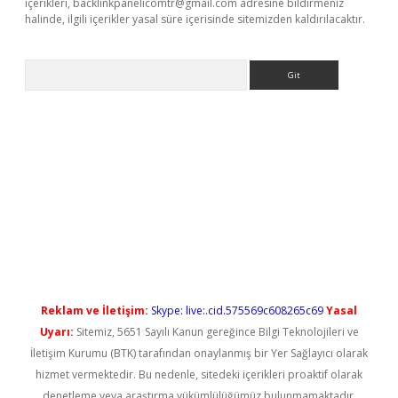
içerikleri,
backlinkpanelicomtr@gmail.com
adresine bildirmeniz
halinde, ilgili içerikler yasal süre içerisinde sitemizden kaldırılacaktır.
Arama
t güncel
Reklam ve İletişim:
Skype: live:.cid.575569c608265c69
Yasal
Uyarı:
Sitemiz, 5651 Sayılı Kanun gereğince Bilgi Teknolojileri ve
İletişim Kurumu (BTK) tarafından onaylanmış bir Yer Sağlayıcı olarak
hizmet vermektedir. Bu nedenle, sitedeki içerikleri proaktif olarak
denetleme veya araştırma yükümlülüğümüz bulunmamaktadır.