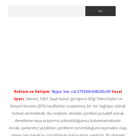
Arama
t güncel
Reklam ve İletişim:
Skype: live:.cid.575569c608265c69
Yasal
Uyarı:
Sitemiz, 5651 Sayılı Kanun gereğince Bilgi Teknolojileri ve
İletişim Kurumu (BTK) tarafından onaylanmış bir Yer Sağlayıcı olarak
hizmet vermektedir. Bu nedenle, sitedeki içerikleri proaktif olarak
denetleme veya araştırma yükümlülüğümüz bulunmamaktadır.
Ancak, üyelerimiz yazdıkları içeriklerin sorumluluğunu taşımakta olup,
siteye üye olarak bu sorumluluğu kabul etmiş sayılırlar. Bu internet