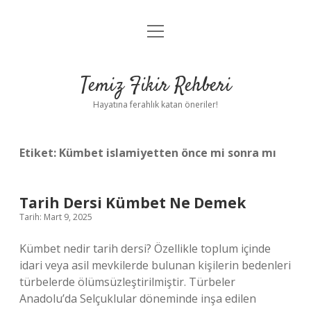
menüyü
Anasayfa
aç
Gizlilik Politikası
Temiz Fikir Rehberi
Yasal Uyarı
Hayatına ferahlık katan öneriler!
Hakkımızda
Etiket:
Kümbet islamiyetten önce mi sonra mı
Tarih Dersi Kümbet Ne Demek
Tarih: Mart 9, 2025
Kümbet nedir tarih dersi? Özellikle toplum içinde
idari veya asil mevkilerde bulunan kişilerin bedenleri
türbelerde ölümsüzleştirilmiştir. Türbeler
Anadolu’da Selçuklular döneminde inşa edilen