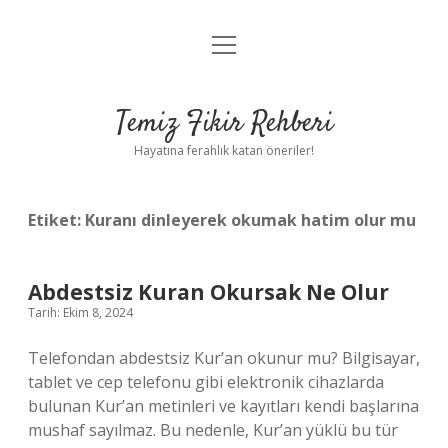
menüyü
Anasayfa
aç
Gizlilik Politikası
Temiz Fikir Rehberi
Yasal Uyarı
Hayatına ferahlık katan öneriler!
Hakkımızda
Etiket:
Kuranı dinleyerek okumak hatim olur mu
Abdestsiz Kuran Okursak Ne Olur
Tarih: Ekim 8, 2024
Telefondan abdestsiz Kur’an okunur mu? Bilgisayar,
tablet ve cep telefonu gibi elektronik cihazlarda
bulunan Kur’an metinleri ve kayıtları kendi başlarına
mushaf sayılmaz. Bu nedenle, Kur’an yüklü bu tür