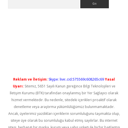
Arama
t güncel
Reklam ve İletişim:
Skype: live:.cid.575569c608265c69
Yasal
Uyarı:
Sitemiz, 5651 Sayılı Kanun gereğince Bilgi Teknolojileri ve
İletişim Kurumu (BTK) tarafından onaylanmış bir Yer Sağlayıcı olarak
hizmet vermektedir. Bu nedenle, sitedeki içerikleri proaktif olarak
denetleme veya araştırma yükümlülüğümüz bulunmamaktadır.
Ancak, üyelerimiz yazdıkları içeriklerin sorumluluğunu taşımakta olup,
siteye üye olarak bu sorumluluğu kabul etmiş sayılırlar. Bu internet
sitesi, herhangi bir marka, kurum veya şahıs şirketi ile hiçbir bağlantısı