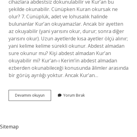
cihazlara abdestsiz dokunulabilir ve Kur’an bu
şekilde okunabilir. Cünüpken Kuran okursak ne
olur? 7. Cünüplük, adet ve lohusalık halinde
bulunanlar Kur’an okuyamazlar. Ancak bir ayetten
az okuyabilir (yani yarısını okur, durur; sonra diğer
yarısını okur). Uzun ayetlerde kısa ayetler ölçü alınır;
yani kelime kelime sürekli okunur. Abdest almadan
sure okunur mu? Kişi abdest almadan Kur’an
okuyabilir mi? Kur’an-ı Kerim’in abdest almadan
ezberden okunabileceği konusunda âlimler arasında
bir görüş ayrılığı yoktur. Ancak Kur’an…
Abdestsiz
Devamını okuyun
Yorum Bırak
Kuran
Okursak
Ne
Olur
Sitemap