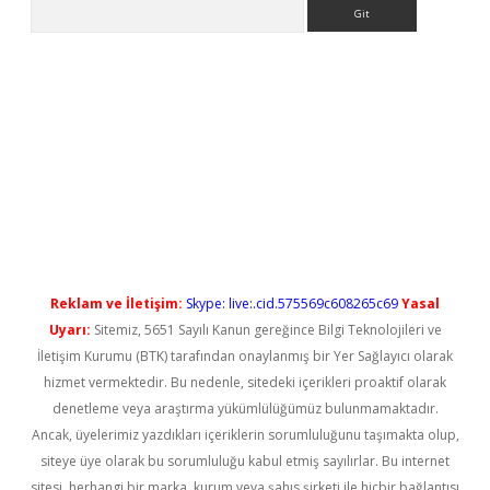
Arama
t güncel
Reklam ve İletişim:
Skype: live:.cid.575569c608265c69
Yasal
Uyarı:
Sitemiz, 5651 Sayılı Kanun gereğince Bilgi Teknolojileri ve
İletişim Kurumu (BTK) tarafından onaylanmış bir Yer Sağlayıcı olarak
hizmet vermektedir. Bu nedenle, sitedeki içerikleri proaktif olarak
denetleme veya araştırma yükümlülüğümüz bulunmamaktadır.
Ancak, üyelerimiz yazdıkları içeriklerin sorumluluğunu taşımakta olup,
siteye üye olarak bu sorumluluğu kabul etmiş sayılırlar. Bu internet
sitesi, herhangi bir marka, kurum veya şahıs şirketi ile hiçbir bağlantısı