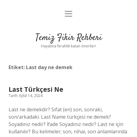
menüyü
Anasayfa
aç
Gizlilik Politikası
Temiz Fikir Rehberi
Yasal Uyarı
Hayatına ferahlık katan öneriler!
Hakkımızda
Etiket:
Last day ne demek
Last Türkçesi Ne
Tarih: Eylül 14, 2024
Last ne demekdir? Sıfat (en) son, sonraki,
son/arkadaki. Last Name türkçesi ne demek?
Soyadınız nedir? İfade Soyadınız nedir? Last ne için
kullanılır? Bu kelimeler; son, nihai, son anlamlarında