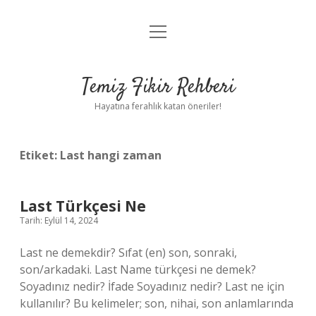
menüyü
Anasayfa
aç
Gizlilik Politikası
Temiz Fikir Rehberi
Yasal Uyarı
Hayatına ferahlık katan öneriler!
Hakkımızda
Etiket:
Last hangi zaman
Last Türkçesi Ne
Tarih: Eylül 14, 2024
Last ne demekdir? Sıfat (en) son, sonraki,
son/arkadaki. Last Name türkçesi ne demek?
Soyadınız nedir? İfade Soyadınız nedir? Last ne için
kullanılır? Bu kelimeler; son, nihai, son anlamlarında