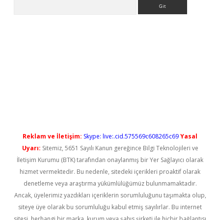
Arama
t güncel
Reklam ve İletişim:
Skype: live:.cid.575569c608265c69
Yasal
Uyarı:
Sitemiz, 5651 Sayılı Kanun gereğince Bilgi Teknolojileri ve
İletişim Kurumu (BTK) tarafından onaylanmış bir Yer Sağlayıcı olarak
hizmet vermektedir. Bu nedenle, sitedeki içerikleri proaktif olarak
denetleme veya araştırma yükümlülüğümüz bulunmamaktadır.
Ancak, üyelerimiz yazdıkları içeriklerin sorumluluğunu taşımakta olup,
siteye üye olarak bu sorumluluğu kabul etmiş sayılırlar. Bu internet
sitesi, herhangi bir marka, kurum veya şahıs şirketi ile hiçbir bağlantısı