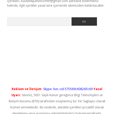
içerikleri,
backlinkpanelicomtr@gmail.com
adresine bildirmeniz
halinde, ilgili içerikler yasal süre içerisinde sitemizden kaldırılacaktır.
Arama
cel
Reklam ve İletişim:
Skype: live:.cid.575569c608265c69
Yasal
Uyarı:
Sitemiz, 5651 Sayılı Kanun gereğince Bilgi Teknolojileri ve
İletişim Kurumu (BTK) tarafından onaylanmış bir Yer Sağlayıcı olarak
hizmet vermektedir. Bu nedenle, sitedeki içerikleri proaktif olarak
denetleme veya araştırma yükümlülüğümüz bulunmamaktadır.