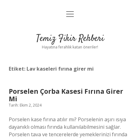
menüyü
Anasayfa
aç
Gizlilik Politikası
Temiz Fikir Rehberi
Yasal Uyarı
Hayatına ferahlık katan öneriler!
Hakkımızda
Etiket:
Lav kaseleri fırına girer mi
Porselen Çorba Kasesi Fırına Girer
Mi
Tarih: Ekim 2, 2024
Porselen kase fırına atılır mı? Porselenin aşırı ısıya
dayanıklı olması fırında kullanılabilmesini sağlar.
Porselen tava ve tencerelerde yemeklerinizi fırında