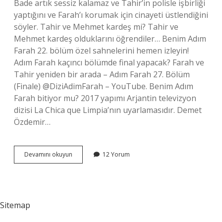
Bade artık sessiz kalamaz ve Tahir’in polisle işbirliği
yaptığını ve Farah’ı korumak için cinayeti üstlendiğini
söyler. Tahir ve Mehmet kardeş mi? Tahir ve
Mehmet kardeş olduklarını öğrendiler… Benim Adım
Farah 22. bölüm özel sahnelerini hemen izleyin!
Adım Farah kaçıncı bölümde final yapacak? Farah ve
Tahir yeniden bir arada – Adım Farah 27. Bölüm
(Finale) @DiziAdimFarah – YouTube. Benim Adım
Farah bitiyor mu? 2017 yapımı Arjantin televizyon
dizisi La Chica que Limpia’nın uyarlamasıdır. Demet
Özdemir…
Adım
Devamını okuyun
12 Yorum
Farah
Tahir
Oldu
Mu
Sitemap