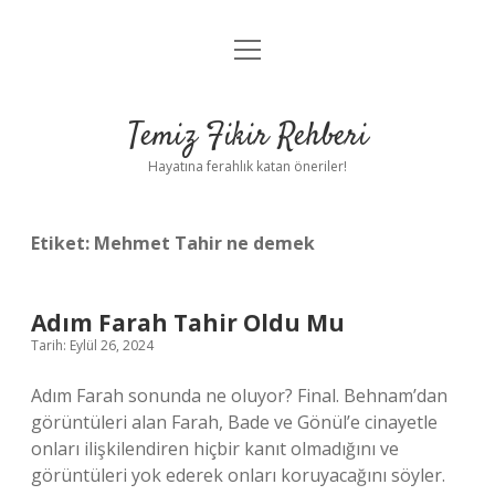
menüyü
Anasayfa
aç
Gizlilik Politikası
Temiz Fikir Rehberi
Yasal Uyarı
Hayatına ferahlık katan öneriler!
Hakkımızda
Etiket:
Mehmet Tahir ne demek
Adım Farah Tahir Oldu Mu
Tarih: Eylül 26, 2024
Adım Farah sonunda ne oluyor? Final. Behnam’dan
görüntüleri alan Farah, Bade ve Gönül’e cinayetle
onları ilişkilendiren hiçbir kanıt olmadığını ve
görüntüleri yok ederek onları koruyacağını söyler.