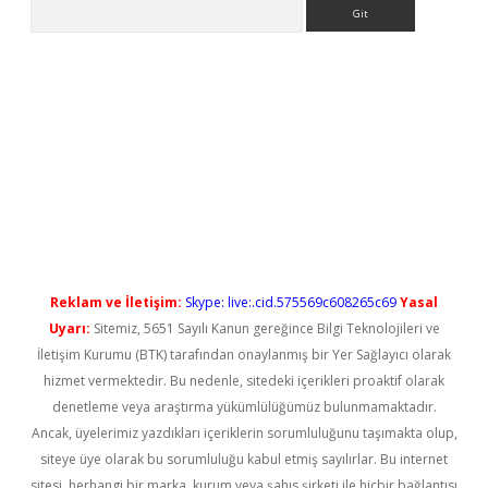
Arama
t güncel
Reklam ve İletişim:
Skype: live:.cid.575569c608265c69
Yasal
Uyarı:
Sitemiz, 5651 Sayılı Kanun gereğince Bilgi Teknolojileri ve
İletişim Kurumu (BTK) tarafından onaylanmış bir Yer Sağlayıcı olarak
hizmet vermektedir. Bu nedenle, sitedeki içerikleri proaktif olarak
denetleme veya araştırma yükümlülüğümüz bulunmamaktadır.
Ancak, üyelerimiz yazdıkları içeriklerin sorumluluğunu taşımakta olup,
siteye üye olarak bu sorumluluğu kabul etmiş sayılırlar. Bu internet
sitesi, herhangi bir marka, kurum veya şahıs şirketi ile hiçbir bağlantısı