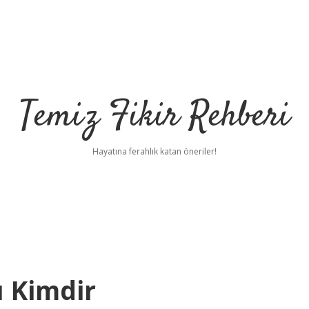
Temiz Fikir Rehberi
Hayatına ferahlık katan öneriler!
 Kimdir