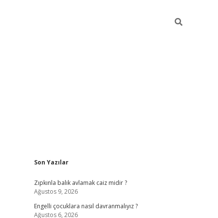
Sidebar
Son Yazılar
elexbet güncel
Zıpkınla balık avlamak caiz midir ?
Ağustos 9, 2026
Engelli çocuklara nasıl davranmalıyız ?
Ağustos 6, 2026