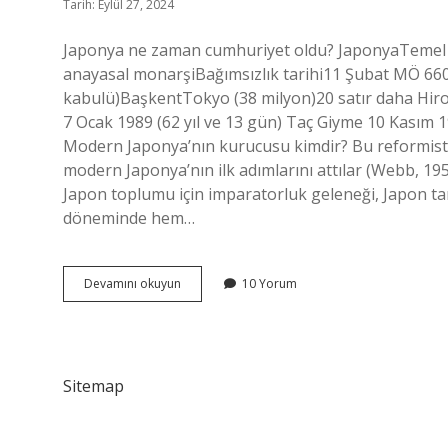
Tarih: Eylül 27, 2024
Japonya ne zaman cumhuriyet oldu? JaponyaTemel
anayasal monarşiBağımsızlık tarihi11 Şubat MÖ 660
kabulü)BaşkentTokyo (38 milyon)20 satır daha Hiroh
7 Ocak 1989 (62 yıl ve 13 gün) Taç Giyme 10 Kasım 
Modern Japonya’nın kurucusu kimdir? Bu reformist s
modern Japonya’nın ilk adımlarını attılar (Webb, 1955
Japon toplumu için imparatorluk geleneği, Japon ta
döneminde hem…
Japonyanın
Devamını okuyun
10 Yorum
Atatürkü
Kimdir
Sitemap