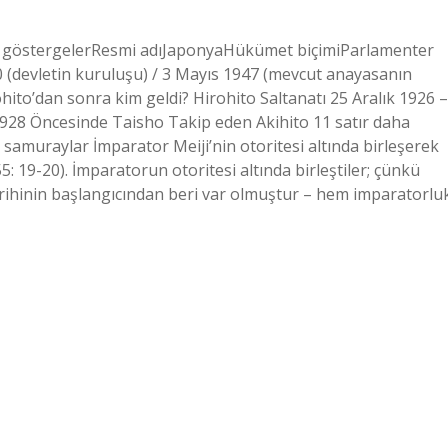
 göstergelerResmi adıJaponyaHükümet biçimiParlamenter
 (devletin kuruluşu) / 3 Mayıs 1947 (mevcut anayasanın
ito’dan sonra kim geldi? Hirohito Saltanatı 25 Aralık 1926 –
1928 Öncesinde Taisho Takip eden Akihito 11 satır daha
amuraylar İmparator Meiji’nin otoritesi altında birleşerek
: 19-20). İmparatorun otoritesi altında birleştiler; çünkü
rihinin başlangıcından beri var olmuştur – hem imparatorlu