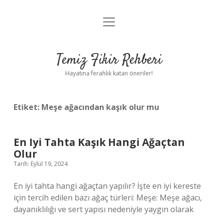
menüyü
Anasayfa
aç
Gizlilik Politikası
Temiz Fikir Rehberi
Yasal Uyarı
Hayatına ferahlık katan öneriler!
Hakkımızda
Etiket:
Meşe ağacından kaşık olur mu
En Iyi Tahta Kaşık Hangi Ağaçtan
Olur
Tarih: Eylül 19, 2024
En iyi tahta hangi ağaçtan yapılır? İşte en iyi kereste
için tercih edilen bazı ağaç türleri: Meşe: Meşe ağacı,
dayanıklılığı ve sert yapısı nedeniyle yaygın olarak