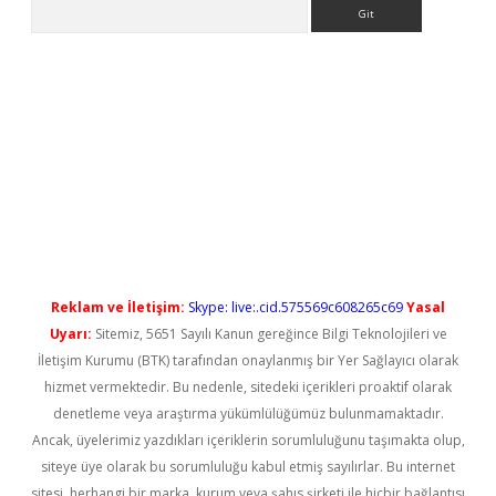
Arama
t güncel
Reklam ve İletişim:
Skype: live:.cid.575569c608265c69
Yasal
Uyarı:
Sitemiz, 5651 Sayılı Kanun gereğince Bilgi Teknolojileri ve
İletişim Kurumu (BTK) tarafından onaylanmış bir Yer Sağlayıcı olarak
hizmet vermektedir. Bu nedenle, sitedeki içerikleri proaktif olarak
denetleme veya araştırma yükümlülüğümüz bulunmamaktadır.
Ancak, üyelerimiz yazdıkları içeriklerin sorumluluğunu taşımakta olup,
siteye üye olarak bu sorumluluğu kabul etmiş sayılırlar. Bu internet
sitesi, herhangi bir marka, kurum veya şahıs şirketi ile hiçbir bağlantısı