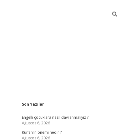
Sidebar
Son Yazılar
elexbet güncel
Engelli çocuklara nasıl davranmalıyız ?
Ağustos 6, 2026
Kur’an’ın önemi nedir ?
Ağustos 6, 2026