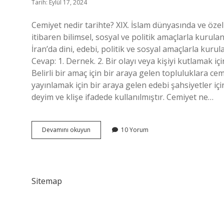
Tarih: Eylül 17, 2024
Cemiyet nedir tarihte? XIX. İslam dünyasında ve özel
itibaren bilimsel, sosyal ve politik amaçlarla kurulan
İran’da dini, edebi, politik ve sosyal amaçlarla kurul
Cevap: 1. Dernek. 2. Bir olayı veya kişiyi kutlamak 
Belirli bir amaç için bir araya gelen topluluklara cem
yayınlamak için bir araya gelen edebi şahsiyetler iç
deyim ve klişe ifadede kullanılmıştır. Cemiyet ne…
Cemiyet
Devamını okuyun
10 Yorum
Tarihte
Ne
Demek
Sitemap