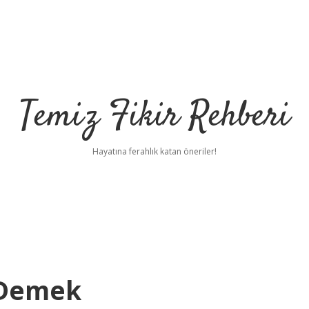
Temiz Fikir Rehberi
Hayatına ferahlık katan öneriler!
 Demek