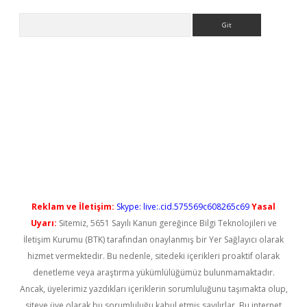
Arama
t güncel
Reklam ve İletişim:
Skype: live:.cid.575569c608265c69
Yasal
Uyarı:
Sitemiz, 5651 Sayılı Kanun gereğince Bilgi Teknolojileri ve
İletişim Kurumu (BTK) tarafından onaylanmış bir Yer Sağlayıcı olarak
hizmet vermektedir. Bu nedenle, sitedeki içerikleri proaktif olarak
denetleme veya araştırma yükümlülüğümüz bulunmamaktadır.
Ancak, üyelerimiz yazdıkları içeriklerin sorumluluğunu taşımakta olup,
siteye üye olarak bu sorumluluğu kabul etmiş sayılırlar. Bu internet