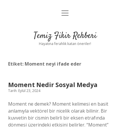
menüyü
Anasayfa
aç
Gizlilik Politikası
Temiz Fikir Rehberi
Yasal Uyarı
Hayatına ferahlık katan öneriler!
Hakkımızda
Etiket:
Moment neyi ifade eder
Moment Nedir Sosyal Medya
Tarih: Eylül 23, 2024
Moment ne demek? Moment kelimesi en basit
anlamıyla vektörel bir nicelik olarak bilinir. Bir
kuvvetin bir cismin belirli bir eksen etrafında
dönmesi üzerindeki etkisini belirler. “Moment”