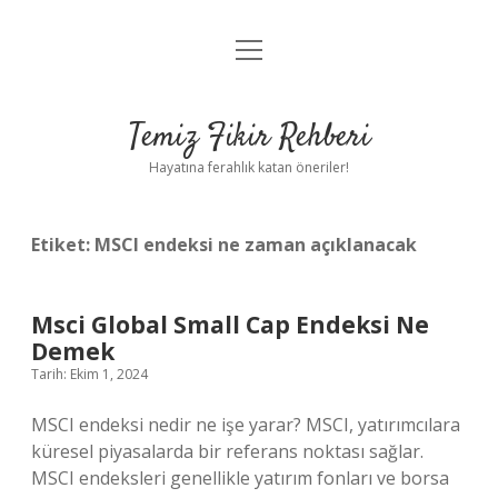
menüyü
Anasayfa
aç
Gizlilik Politikası
Temiz Fikir Rehberi
Yasal Uyarı
Hayatına ferahlık katan öneriler!
Hakkımızda
Etiket:
MSCI endeksi ne zaman açıklanacak
Msci Global Small Cap Endeksi Ne
Demek
Tarih: Ekim 1, 2024
MSCI endeksi nedir ne işe yarar? MSCI, yatırımcılara
küresel piyasalarda bir referans noktası sağlar.
MSCI endeksleri genellikle yatırım fonları ve borsa