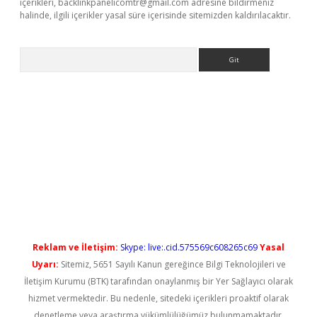
içerikleri,
backlinkpanelicomtr@gmail.com
adresine bildirmeniz
halinde, ilgili içerikler yasal süre içerisinde sitemizden kaldırılacaktır.
Arama
t güncel
Reklam ve İletişim:
Skype: live:.cid.575569c608265c69
Yasal
Uyarı:
Sitemiz, 5651 Sayılı Kanun gereğince Bilgi Teknolojileri ve
İletişim Kurumu (BTK) tarafından onaylanmış bir Yer Sağlayıcı olarak
hizmet vermektedir. Bu nedenle, sitedeki içerikleri proaktif olarak
denetleme veya araştırma yükümlülüğümüz bulunmamaktadır.