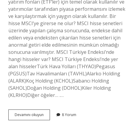
yatırım fonları (ETF’ler) için temel olarak kullanılır ve
yatırımcılar tarafından piyasa performansını izlemek
ve karşılaştırmak için yaygın olarak kullanılır. Bir
hisse MSCI’ye girerse ne olur? MSCI hisse senetleri
üzerinde yapılan çalışma sonucunda, endekse dahil
edilen veya endeksten çıkarılan hisse senetleri için
anormal getiri elde edilmesinin mümkün olmadığı
sonucuna varılmıştır. MSCI Türkiye Endeksi’nde
hangi hisseler var? MSCI Türkiye Endeksi’nde yer
alan hisselerTürk Hava Yolları (THYAO)Pegasus
(PGSUS)Tav Havalimanları (TAVHL)Alarko Holding
(ALARK)Koç Holding (KCHOL)Sabancı Holding
(SAHOL)Doğan Holding (DOHOL)Kiler Holding
(KLRHO)Diğer öğeler… .…
Msci
Devamını okuyun
8 Yorum
Global
Small
Cap