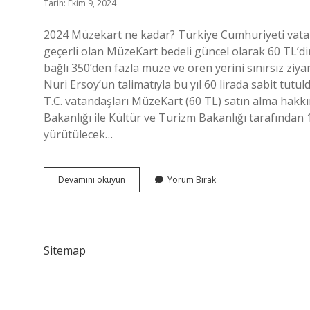
Tarih: Ekim 9, 2024
2024 Müzekart ne kadar? Türkiye Cumhuriyeti vatandaş
geçerli olan MüzeKart bedeli güncel olarak 60 TL’dir
bağlı 350’den fazla müze ve ören yerini sınırsız zi
Nuri Ersoy’un talimatıyla bu yıl 60 lirada sabit tu
T.C. vatandaşları MüzeKart (60 TL) satın alma hakkın
Bakanlığı ile Kültür ve Turizm Bakanlığı tarafından
yürütülecek…
Müzekart
Devamını okuyun
Yorum Bırak
Kaç
Tl
2024
Sitemap