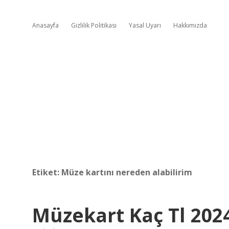
Anasayfa
Gizlilik Politikası
Yasal Uyarı
Hakkımızda
Etiket:
Müze kartını nereden alabilirim
Müzekart Kaç Tl 202