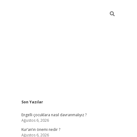
Sidebar
Son Yazılar
elexbet günce
Engelli çocuklara nasıl davranmalıyız ?
Ağustos 6, 2026
Kur’an’ın önemi nedir ?
Ağustos 6, 2026