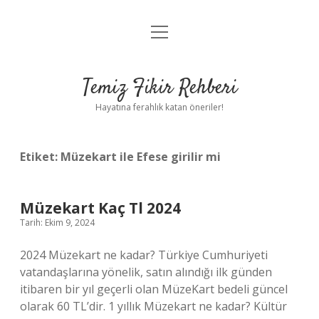
menüyü
Anasayfa
aç
Gizlilik Politikası
Temiz Fikir Rehberi
Yasal Uyarı
Hayatına ferahlık katan öneriler!
Hakkımızda
Etiket:
Müzekart ile Efese girilir mi
Müzekart Kaç Tl 2024
Tarih: Ekim 9, 2024
2024 Müzekart ne kadar? Türkiye Cumhuriyeti
vatandaşlarına yönelik, satın alındığı ilk günden
itibaren bir yıl geçerli olan MüzeKart bedeli güncel
olarak 60 TL’dir. 1 yıllık Müzekart ne kadar? Kültür