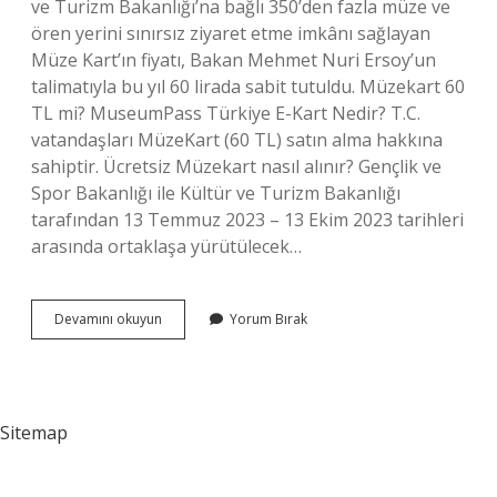
ve Turizm Bakanlığı’na bağlı 350’den fazla müze ve
ören yerini sınırsız ziyaret etme imkânı sağlayan
Müze Kart’ın fiyatı, Bakan Mehmet Nuri Ersoy’un
talimatıyla bu yıl 60 lirada sabit tutuldu. Müzekart 60
TL mi? MuseumPass Türkiye E-Kart Nedir? T.C.
vatandaşları MüzeKart (60 TL) satın alma hakkına
sahiptir. Ücretsiz Müzekart nasıl alınır? Gençlik ve
Spor Bakanlığı ile Kültür ve Turizm Bakanlığı
tarafından 13 Temmuz 2023 – 13 Ekim 2023 tarihleri
​​arasında ortaklaşa yürütülecek…
Müzekart
Devamını okuyun
Yorum Bırak
Kaç
Tl
2024
Sitemap