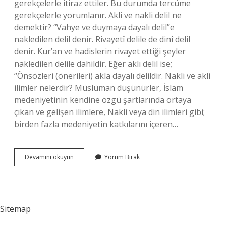
gerekçelerle itiraz ettiler. Bu durumda tercüme
gerekçelerle yorumlanır. Akli ve nakli delil ne
demektir? “Vahye ve duymaya dayalı delil”e
nakledilen delil denir. Rivayetî delile de dinî delil
denir. Kur’an ve hadislerin rivayet ettiği şeyler
nakledilen delile dahildir. Eğer aklı delil ise;
“Önsözleri (önerileri) akla dayalı delildir. Nakli ve akli
ilimler nelerdir? Müslüman düşünürler, İslam
medeniyetinin kendine özgü şartlarında ortaya
çıkan ve gelişen ilimlere, Nakli veya din ilimleri gibi;
birden fazla medeniyetin katkılarını içeren…
Akli
Devamını okuyun
Yorum Bırak
Ve
Nakli
Ne
Demek
Sitemap