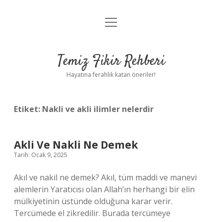
menüyü
Anasayfa
aç
Gizlilik Politikası
Temiz Fikir Rehberi
Yasal Uyarı
Hayatına ferahlık katan öneriler!
Hakkımızda
Etiket:
Nakli ve akli ilimler nelerdir
Akli Ve Nakli Ne Demek
Tarih: Ocak 9, 2025
Akıl ve nakil ne demek? Akıl, tüm maddi ve manevi
alemlerin Yaratıcısı olan Allah’ın herhangi bir elin
mülkiyetinin üstünde olduğuna karar verir.
Tercümede el zikredilir. Burada tercümeye