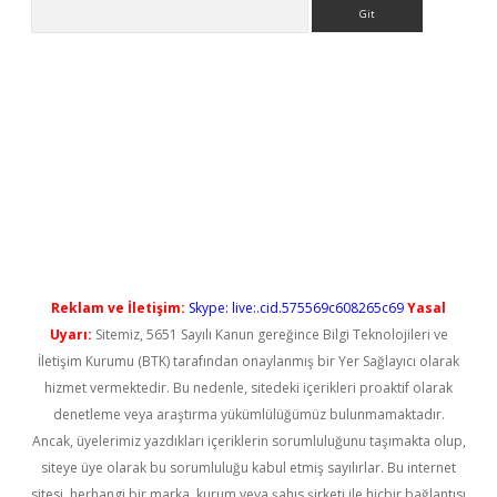
Arama
t güncel
Reklam ve İletişim:
Skype: live:.cid.575569c608265c69
Yasal
Uyarı:
Sitemiz, 5651 Sayılı Kanun gereğince Bilgi Teknolojileri ve
İletişim Kurumu (BTK) tarafından onaylanmış bir Yer Sağlayıcı olarak
hizmet vermektedir. Bu nedenle, sitedeki içerikleri proaktif olarak
denetleme veya araştırma yükümlülüğümüz bulunmamaktadır.
Ancak, üyelerimiz yazdıkları içeriklerin sorumluluğunu taşımakta olup,
siteye üye olarak bu sorumluluğu kabul etmiş sayılırlar. Bu internet
sitesi, herhangi bir marka, kurum veya şahıs şirketi ile hiçbir bağlantısı