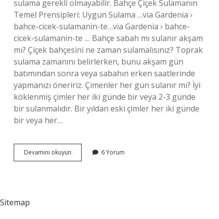
sulama gerekli olmayabilir. Bahçe Çiçek Sulamanın
Temel Prensipleri: Uygun Sulama …via Gardenia ›
bahce-cicek-sulamanin-te…via Gardenia › bahce-
cicek-sulamanin-te … Bahçe sabah mı sulanır akşam
mı? Çiçek bahçesini ne zaman sulamalısınız? Toprak
sulama zamanını belirlerken, bunu akşam gün
batımından sonra veya sabahın erken saatlerinde
yapmanızı öneririz. Çimenler her gün sulanır mı? İyi
köklenmiş çimler her iki günde bir veya 2-3 günde
bir sulanmalıdır. Bir yıldan eski çimler her iki günde
bir veya her…
Bahçe
Devamını okuyun
6 Yorum
Kaç
Günde
Bir
Sulanır
Sitemap