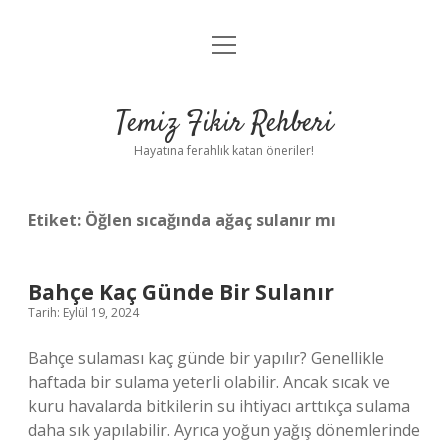
menüyü
Anasayfa
aç
Gizlilik Politikası
Temiz Fikir Rehberi
Yasal Uyarı
Hayatına ferahlık katan öneriler!
Hakkımızda
Etiket:
Öğlen sıcağında ağaç sulanır mı
Bahçe Kaç Günde Bir Sulanır
Tarih: Eylül 19, 2024
Bahçe sulaması kaç günde bir yapılır? Genellikle
haftada bir sulama yeterli olabilir. Ancak sıcak ve
kuru havalarda bitkilerin su ihtiyacı arttıkça sulama
daha sık yapılabilir. Ayrıca yoğun yağış dönemlerinde