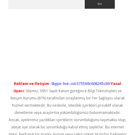
Arama
t güncel
Reklam ve İletişim:
Skype: live:.cid.575569c608265c69
Yasal
Uyarı:
Sitemiz, 5651 Sayılı Kanun gereğince Bilgi Teknolojileri ve
İletişim Kurumu (BTK) tarafından onaylanmış bir Yer Sağlayıcı olarak
hizmet vermektedir. Bu nedenle, sitedeki içerikleri proaktif olarak
denetleme veya araştırma yükümlülüğümüz bulunmamaktadır.
Ancak, üyelerimiz yazdıkları içeriklerin sorumluluğunu taşımakta olup,
siteye üye olarak bu sorumluluğu kabul etmiş sayılırlar. Bu internet
sitesi, herhangi bir marka, kurum veya şahıs şirketi ile hiçbir bağlantısı