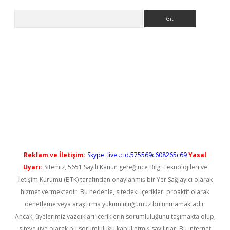
Arama
t güncel
Reklam ve İletişim:
Skype: live:.cid.575569c608265c69
Yasal
Uyarı:
Sitemiz, 5651 Sayılı Kanun gereğince Bilgi Teknolojileri ve
İletişim Kurumu (BTK) tarafından onaylanmış bir Yer Sağlayıcı olarak
hizmet vermektedir. Bu nedenle, sitedeki içerikleri proaktif olarak
denetleme veya araştırma yükümlülüğümüz bulunmamaktadır.
Ancak, üyelerimiz yazdıkları içeriklerin sorumluluğunu taşımakta olup,
siteye üye olarak bu sorumluluğu kabul etmiş sayılırlar. Bu internet