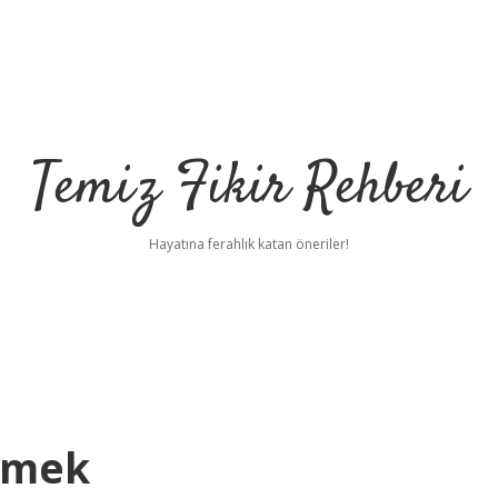
Temiz Fikir Rehberi
Hayatına ferahlık katan öneriler!
emek