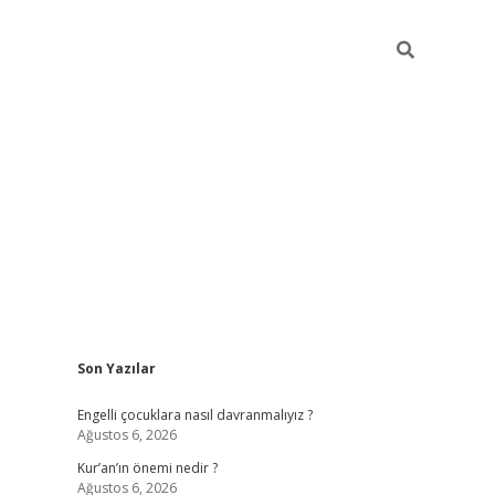
Sidebar
Son Yazılar
elexbet güncel
Engelli çocuklara nasıl davranmalıyız ?
Ağustos 6, 2026
Kur’an’ın önemi nedir ?
Ağustos 6, 2026