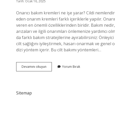
Tarih: Ocak 16, 2025
Onarıcı bakım kremleri ne işe yarar? Cildi nemlendiren
eden onarım kremleri farklı içeriklerle yapılır. Onar
veren en önemli özelliklerinden biridir. Bakım nedi
arızaları ve ilgili onarımları önlemenize yardımcı ol
da farklı bakım stratejilerine ayırabilirsiniz: Önleyic
cilt sağlığını iyileştirmek, hasarı onarmak ve genel 
dizi yöntem içerir. Bu cilt bakımı yöntemleri…
Onarici
Devamını okuyun
Yorum Bırak
Bakim
Ne
Demek
Sitemap