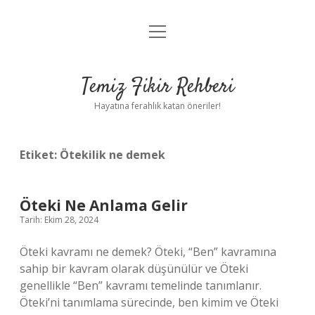
menüyü
Anasayfa
aç
Gizlilik Politikası
Temiz Fikir Rehberi
Yasal Uyarı
Hayatına ferahlık katan öneriler!
Hakkımızda
Etiket:
Ötekilik ne demek
Öteki Ne Anlama Gelir
Tarih: Ekim 28, 2024
Öteki kavramı ne demek? Öteki, “Ben” kavramına
sahip bir kavram olarak düşünülür ve Öteki
genellikle “Ben” kavramı temelinde tanımlanır.
Öteki’ni tanımlama sürecinde, ben kimim ve Öteki