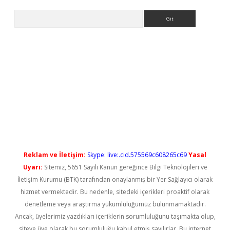
Arama
t güncel
Reklam ve İletişim:
Skype: live:.cid.575569c608265c69
Yasal
Uyarı:
Sitemiz, 5651 Sayılı Kanun gereğince Bilgi Teknolojileri ve
İletişim Kurumu (BTK) tarafından onaylanmış bir Yer Sağlayıcı olarak
hizmet vermektedir. Bu nedenle, sitedeki içerikleri proaktif olarak
denetleme veya araştırma yükümlülüğümüz bulunmamaktadır.
Ancak, üyelerimiz yazdıkları içeriklerin sorumluluğunu taşımakta olup,
siteye üye olarak bu sorumluluğu kabul etmiş sayılırlar. Bu internet