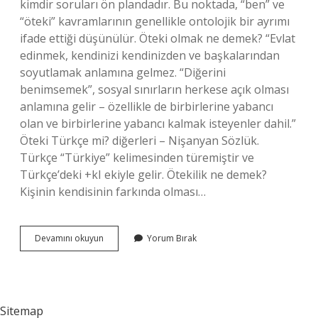
kimdir soruları ön plandadır. Bu noktada, “ben” ve
“öteki” kavramlarının genellikle ontolojik bir ayrımı
ifade ettiği düşünülür. Öteki olmak ne demek? “Evlat
edinmek, kendinizi kendinizden ve başkalarından
soyutlamak anlamına gelmez. “Diğerini
benimsemek”, sosyal sınırların herkese açık olması
anlamına gelir – özellikle de birbirlerine yabancı
olan ve birbirlerine yabancı kalmak isteyenler dahil.”
Öteki Türkçe mi? diğerleri – Nişanyan Sözlük.
Türkçe “Türkiye” kelimesinden türemiştir ve
Türkçe’deki +kI ekiyle gelir. Ötekilik ne demek?
Kişinin kendisinin farkında olması…
Öteki
Devamını okuyun
Yorum Bırak
Ne
Anlama
Gelir
Sitemap