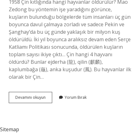
1958 Çin kıtlığında hangi hayvanlar öldürülür? Mao
Zedong bu yöntemin işe yaradığını görünce,
kuşların bulunduğu bölgelerde tüm insanları üç gün
boyunca davul çalmaya zorladı ve sadece Pekin ve
Şanghay’da bu üç günde yaklaşık bir milyon kuş
öldürüldü. İki yıl boyunca aralıksız devam eden Serçe
Katliamı Politikası sonucunda, öldürülen kuşların
toplam sayısı ikiye çıktı… Çin hangi 4 hayvanı
öldürdü? Bunlar ejderha (龍), qilin (麒麟),
kaplumbağa (龜), anka kuşudur (鳳). Bu hayvanlar ilk
olarak bir Çin…
Büyük
Devamını okuyun
Yorum Bırak
Çin
Kıtlığı
Hangi
Hayvan
Sitemap