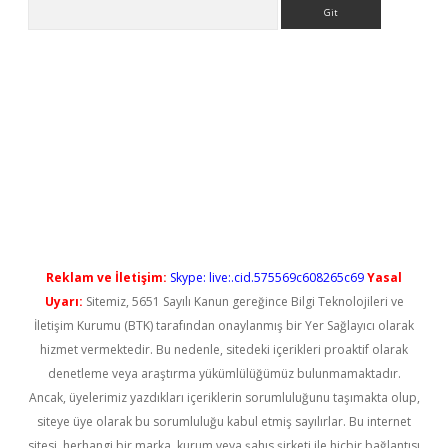
Arama
t güncel
Reklam ve İletişim:
Skype: live:.cid.575569c608265c69
Yasal
Uyarı:
Sitemiz, 5651 Sayılı Kanun gereğince Bilgi Teknolojileri ve
İletişim Kurumu (BTK) tarafından onaylanmış bir Yer Sağlayıcı olarak
hizmet vermektedir. Bu nedenle, sitedeki içerikleri proaktif olarak
denetleme veya araştırma yükümlülüğümüz bulunmamaktadır.
Ancak, üyelerimiz yazdıkları içeriklerin sorumluluğunu taşımakta olup,
siteye üye olarak bu sorumluluğu kabul etmiş sayılırlar. Bu internet
sitesi, herhangi bir marka, kurum veya şahıs şirketi ile hiçbir bağlantısı