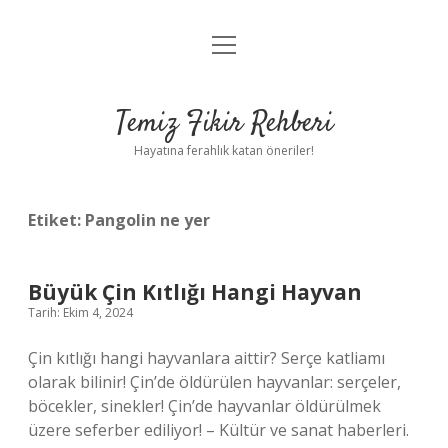
menüyü
Anasayfa
aç
Gizlilik Politikası
Temiz Fikir Rehberi
Yasal Uyarı
Hayatına ferahlık katan öneriler!
Hakkımızda
Etiket:
Pangolin ne yer
Büyük Çin Kıtlığı Hangi Hayvan
Tarih: Ekim 4, 2024
Çin kıtlığı hangi hayvanlara aittir? Serçe katliamı
olarak bilinir! Çin’de öldürülen hayvanlar: serçeler,
böcekler, sinekler! Çin’de hayvanlar öldürülmek
üzere seferber ediliyor! – Kültür ve sanat haberleri.