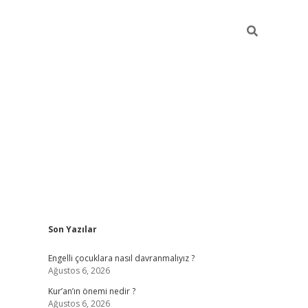
Sidebar
Son Yazılar
elexbet günc
Engelli çocuklara nasıl davranmalıyız ?
Ağustos 6, 2026
Kur’an’ın önemi nedir ?
Ağustos 6, 2026