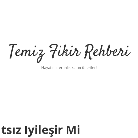
Temiz Fikir Rehberi
Hayatına ferahlık katan öneriler!
sız Iyileşir Mi