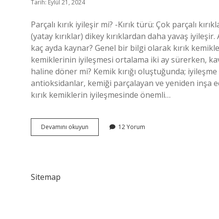
Tarih: Eylül 21, 2024
Parçalı kırık iyileşir mi? -Kırık türü: Çok parçalı kırık
(yatay kırıklar) dikey kırıklardan daha yavaş iyileşir. 
kaç ayda kaynar? Genel bir bilgi olarak kırık kemiklerin
kemiklerinin iyileşmesi ortalama iki ay sürerken, kaval
haline döner mi? Kemik kırığı oluştuğunda; iyileşme 
antioksidanlar, kemiği parçalayan ve yeniden inşa e
kırık kemiklerin iyileşmesinde önemli…
Parçalı
Devamını okuyun
12 Yorum
Kırık
Ameliyatsız
Iyileşir
Mi
Sitemap