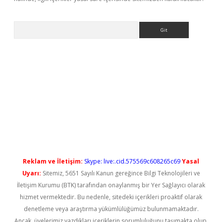
Arama
t güncel
Reklam ve İletişim:
Skype: live:.cid.575569c608265c69
Yasal
Uyarı:
Sitemiz, 5651 Sayılı Kanun gereğince Bilgi Teknolojileri ve
İletişim Kurumu (BTK) tarafından onaylanmış bir Yer Sağlayıcı olarak
hizmet vermektedir. Bu nedenle, sitedeki içerikleri proaktif olarak
denetleme veya araştırma yükümlülüğümüz bulunmamaktadır.
Ancak, üyelerimiz yazdıkları içeriklerin sorumluluğunu taşımakta olup,