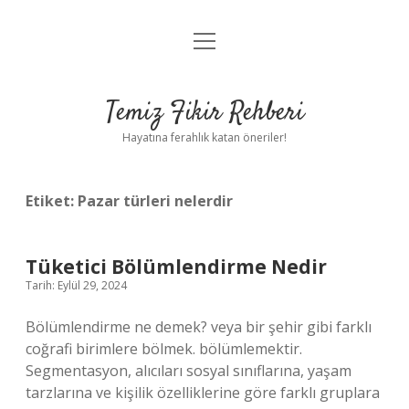
menüyü
Anasayfa
aç
Gizlilik Politikası
Temiz Fikir Rehberi
Yasal Uyarı
Hayatına ferahlık katan öneriler!
Hakkımızda
Etiket:
Pazar türleri nelerdir
Tüketici Bölümlendirme Nedir
Tarih: Eylül 29, 2024
Bölümlendirme ne demek? veya bir şehir gibi farklı
coğrafi birimlere bölmek. bölümlemektir.
Segmentasyon, alıcıları sosyal sınıflarına, yaşam
tarzlarına ve kişilik özelliklerine göre farklı gruplara