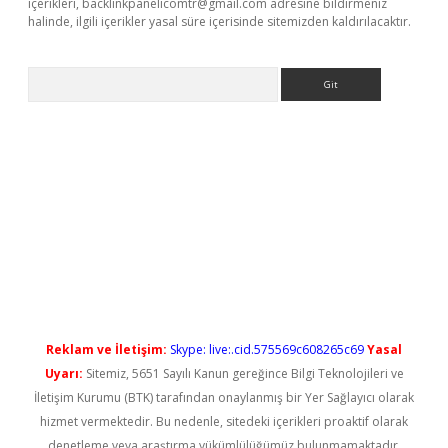
içerikleri,
backlinkpanelicomtr@gmail.com
adresine bildirmeniz
halinde, ilgili içerikler yasal süre içerisinde sitemizden kaldırılacaktır.
Arama
t güncel
Reklam ve İletişim:
Skype: live:.cid.575569c608265c69
Yasal
Uyarı:
Sitemiz, 5651 Sayılı Kanun gereğince Bilgi Teknolojileri ve
İletişim Kurumu (BTK) tarafından onaylanmış bir Yer Sağlayıcı olarak
hizmet vermektedir. Bu nedenle, sitedeki içerikleri proaktif olarak
denetleme veya araştırma yükümlülüğümüz bulunmamaktadır.