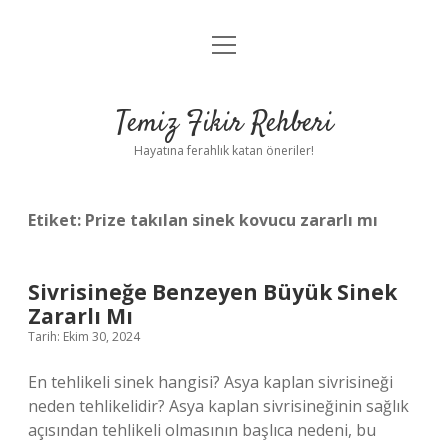
menüyü
Anasayfa
aç
Gizlilik Politikası
Temiz Fikir Rehberi
Yasal Uyarı
Hayatına ferahlık katan öneriler!
Hakkımızda
Etiket:
Prize takılan sinek kovucu zararlı mı
Sivrisineğe Benzeyen Büyük Sinek
Zararlı Mı
Tarih: Ekim 30, 2024
En tehlikeli sinek hangisi? Asya kaplan sivrisineği
neden tehlikelidir? Asya kaplan sivrisineğinin sağlık
açısından tehlikeli olmasının başlıca nedeni, bu