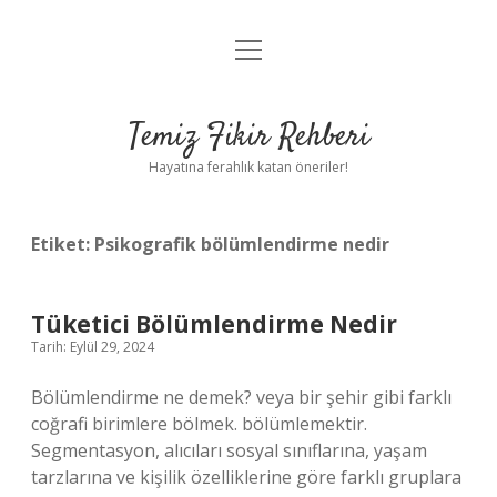
menüyü
Anasayfa
aç
Gizlilik Politikası
Temiz Fikir Rehberi
Yasal Uyarı
Hayatına ferahlık katan öneriler!
Hakkımızda
Etiket:
Psikografik bölümlendirme nedir
Tüketici Bölümlendirme Nedir
Tarih: Eylül 29, 2024
Bölümlendirme ne demek? veya bir şehir gibi farklı
coğrafi birimlere bölmek. bölümlemektir.
Segmentasyon, alıcıları sosyal sınıflarına, yaşam
tarzlarına ve kişilik özelliklerine göre farklı gruplara