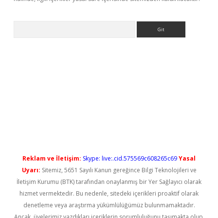
Arama
t güncel
Reklam ve İletişim:
Skype: live:.cid.575569c608265c69
Yasal
Uyarı:
Sitemiz, 5651 Sayılı Kanun gereğince Bilgi Teknolojileri ve
İletişim Kurumu (BTK) tarafından onaylanmış bir Yer Sağlayıcı olarak
hizmet vermektedir. Bu nedenle, sitedeki içerikleri proaktif olarak
denetleme veya araştırma yükümlülüğümüz bulunmamaktadır.
Ancak, üyelerimiz yazdıkları içeriklerin sorumluluğunu taşımakta olup,