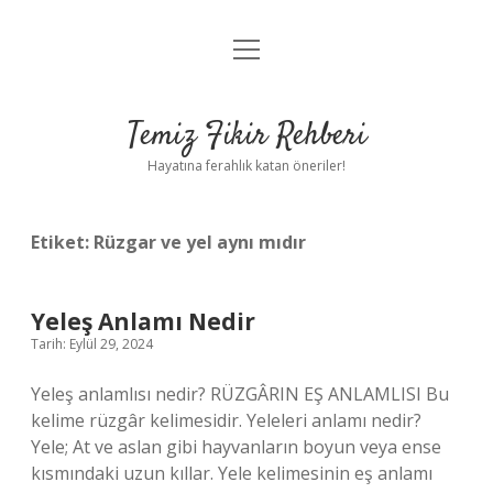
menüyü
Anasayfa
aç
Gizlilik Politikası
Temiz Fikir Rehberi
Yasal Uyarı
Hayatına ferahlık katan öneriler!
Hakkımızda
Etiket:
Rüzgar ve yel aynı mıdır
Yeleş Anlamı Nedir
Tarih: Eylül 29, 2024
Yeleş anlamlısı nedir? RÜZGÂRIN EŞ ANLAMLISI Bu
kelime rüzgâr kelimesidir. Yeleleri anlamı nedir?
Yele; At ve aslan gibi hayvanların boyun veya ense
kısmındaki uzun kıllar. Yele kelimesinin eş anlamı