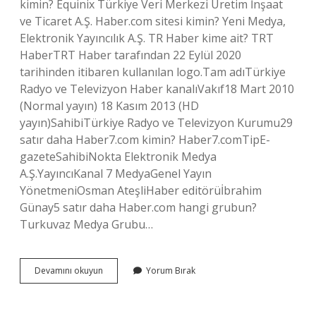
kimin? Equinix Türkiye Veri Merkezi Üretim İnşaat
ve Ticaret A.Ş. Haber.com sitesi kimin? Yeni Medya,
Elektronik Yayıncılık A.Ş. TR Haber kime ait? TRT
HaberTRT Haber tarafından 22 Eylül 2020
tarihinden itibaren kullanılan logo.Tam adıTürkiye
Radyo ve Televizyon Haber kanalıVakıf18 Mart 2010
(Normal yayın) 18 Kasım 2013 (HD
yayın)SahibiTürkiye Radyo ve Televizyon Kurumu29
satır daha Haber7.com kimin? Haber7.comTipE-
gazeteSahibiNokta Elektronik Medya
A.Ş.YayıncıKanal 7 MedyaGenel Yayın
YönetmeniOsman AteşliHaber editörüİbrahim
Günay5 satır daha Haber.com hangi grubun?
Turkuvaz Medya Grubu…
Son
Devamını okuyun
Yorum Bırak
Dakika
Haber
Sitesi