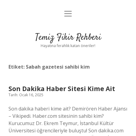
menüyü
Anasayfa
aç
Gizlilik Politikası
Temiz Fikir Rehberi
Yasal Uyarı
Hayatına ferahlık katan öneriler!
Hakkımızda
Etiket:
Sabah gazetesi sahibi kim
Son Dakika Haber Sitesi Kime Ait
Tarih: Ocak 16, 2025
Son dakika haberi kime ait? Demirören Haber Ajansı
– Vikipedi. Haber.com sitesinin sahibi kim?
Kurucumuz Dr. Ekrem Teymur, İstanbul Kültür
Üniversitesi öğrencileriyle buluştu! Son dakika.com