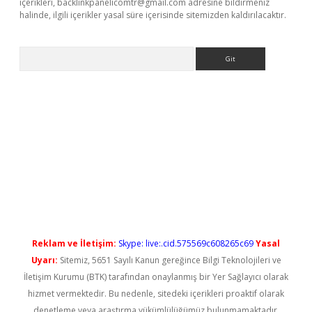
içerikleri,
backlinkpanelicomtr@gmail.com
adresine bildirmeniz
halinde, ilgili içerikler yasal süre içerisinde sitemizden kaldırılacaktır.
Arama
t güncel
Reklam ve İletişim:
Skype: live:.cid.575569c608265c69
Yasal
Uyarı:
Sitemiz, 5651 Sayılı Kanun gereğince Bilgi Teknolojileri ve
İletişim Kurumu (BTK) tarafından onaylanmış bir Yer Sağlayıcı olarak
hizmet vermektedir. Bu nedenle, sitedeki içerikleri proaktif olarak
denetleme veya araştırma yükümlülüğümüz bulunmamaktadır.